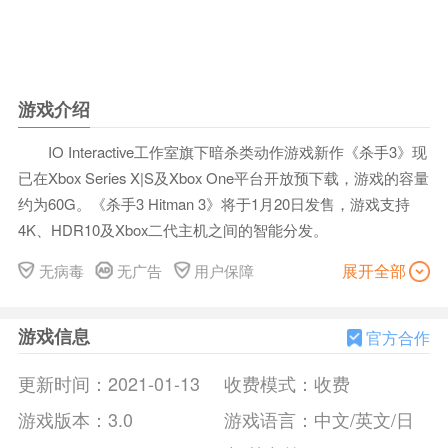
游戏介绍
IO Interactive工作室旗下暗杀类动作游戏新作《杀手3》现
已在Xbox Series X|S及Xbox One平台开放预下载，游戏的容量
约为60G。《杀手3 Hitman 3》将于1月20日发售，游戏支持
4K、HDR10及Xbox二代主机之间的智能分发。
与此同时IO工作室官方也正式公布了《杀手3》的6个游戏
展开全部
无病毒
无广告
用户保障
场景，它们分别位于：中国重庆、阿联酋迪拜、德国柏林、英
国达特穆尔、阿根廷门多萨、罗马尼亚喀尔巴阡山脉。
游戏信息
目前Xbox版《杀手3》预购已经开放，有标准版和豪华版
官方合作
在售。
更新时间：
2021-01-13
收费模式：
收费
现在预购，可获得以下数字内容：
三合一组合包(Trinity Pack)
游戏版本：
3.0
游戏语言：
中文/英文/日
Xbox版《杀手3》豪华版定价79.9美元(约530 RMB)，购买