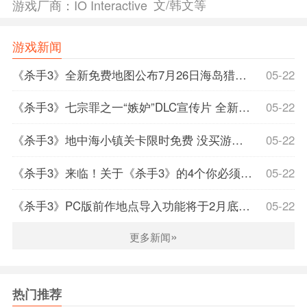
文/韩文等
游戏厂商：
IO Interactive
地址：点击进入。
豪华版将通过豪华组合包新增以下内容：
游戏新闻
豪华杀手升级契约
豪华西装和物品
《杀手3》全新免费地图公布7月26日海岛猎杀，《杀手3》全关卡图文教程
05-22
数字原声带
《World of HITMAN》 电子书
《杀手3》七宗罪之一“嫉妒”DLC宣传片 全新地图和狙击枪
05-22
导演评论音轨(任务简介)
《杀手3》地中海小镇关卡限时免费 没买游戏也能玩
05-22
死亡正在等待。Agent%2047%20于刺杀世界三部曲之最终
《杀手3》来临！关于《杀手3》的4个你必须知道的细节
05-22
作《HITMAN%203》中再度登场。
《杀手3》PC版前作地点导入功能将于2月底上线
05-22
特工47以冷酷的职业身份回归杀手3。他得到特工机构负
责人戴安娜·伯恩伍德(Diana%20Burnwood)和他失散多年的朋
»
更多新闻
友卢卡斯·格雷(Lucas%20Grey)的支持。他们的任务是共同追
捕神意秘会(Providence)成员，神意秘会是47和格雷承诺必须
摧毁的组织。这些任务是特工47整个职业生涯中最重要的合
热门推荐
同，当尘埃落定时，他所居住的世界将不再相同。