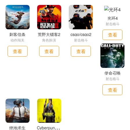
《Hitman%203》战役将带您环游世界，访问分布各地的
沙盒地图，选择潜入或一路正面杀入，搜寻并消灭目标。杀手
(Hitman)游戏始终为您提供自由的游戏方式选择，我们会鼓励
光环4
射击格斗
每种游戏风格，这里没有“错误”的游戏方式。
无论您采用哪种方法，我们的NPC都会做出反应。如果您
刺客信条
荒野大镖客2
csgo/csgo2
查看
动作闯关
角色扮演
射击格斗
有敌意，警卫会做出反应，如果您被抓住，就会被护送出去。
以伪装渗透到新的地点，分散角色的注意力以清除道路，偷听
查看
查看
查看
他们的对话获取信息并与游戏世界进行互动。我们创造了一个
充满生命的世界，您可以探索和尝试，直到您完善自己的游戏
方法为止。
使命召唤
《杀手3》将是体验《杀手》三部曲中每个游戏任务的终
射击格斗
极场所，大家可以将之前《杀手》、《杀手2》中的场景导入
查看
到《杀手3》中，并且您可以将继承从《杀手2》的解锁内容和
任务进度到《杀手3》中。
这意味着您可以在《杀手3》中游玩完整的三部曲，包括
20多个场景。我们在《杀手3》中也有一个统一的进度系统，
该系统可以在所有场景使用，让特工47可以在任何位置升级自
C
yberpunk2077补丁
绝地求生