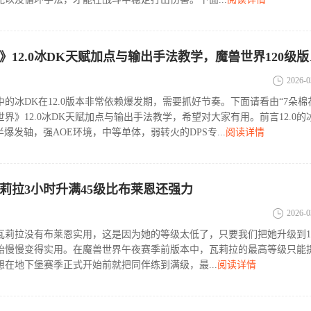
《魔兽世界》12.0
2026-0
的冰DK在12.0版本非常依赖爆发期，需要抓好节奏。下面请看由“7朵棉
界》12.0冰DK天赋加点与输出手法教学，希望对大家有用。前言12.0的
半爆发轴，强AOE环境，中等单体，弱转火的DPS专...
阅读详情
莉拉3小时升满45级比布莱恩还强力
2026-0
瓦莉拉没有布莱恩实用，这是因为她的等级太低了，只要我们把她升级到1
始慢慢变得实用。在魔兽世界午夜赛季前版本中，瓦莉拉的最高等级只能
想在地下堡赛季正式开始前就把同伴练到满级，最...
阅读详情