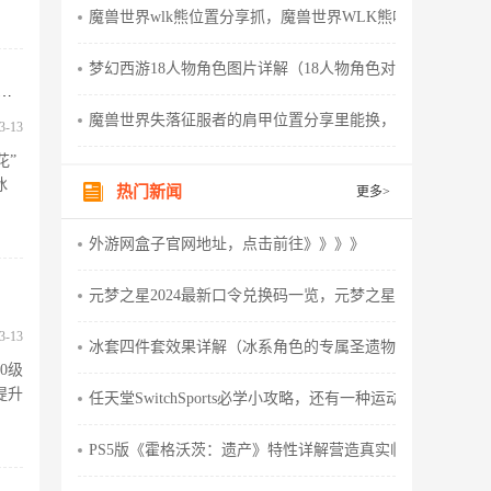
魔兽世界wlk熊位置分享抓，魔兽世界WLK熊咋样
梦幻西游18人物角色图片详解（18人物角色对应武器详解
冰DK天赋加点与输出手法教学，魔兽世界120级版本，魔兽世界冰dk天赋选择
魔兽世界失落征服者的肩甲位置分享里能换，魔兽世界失落
3-13
花”
冰
热门新闻
更多>
外游网盒子官网地址，点击前往》》》》
元梦之星2024最新口令兑换码一览，元梦之星2020上架的
3-13
冰套四件套效果详解（冰系角色的专属圣遗物），原神冰套
0级
提升
任天堂SwitchSports必学小攻略，还有一种运动偷偷藏在游戏
PS5版《霍格沃茨：遗产》特性详解营造真实临场感，ps5