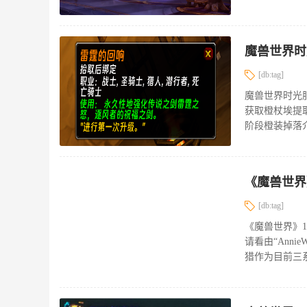
魔兽世界时
[db:tag]
魔兽世界时光
获取橙杖埃提
阶段橙装掉落介
[db:tag]
《魔兽世界》
请看由“Ann
猎作为目前三系