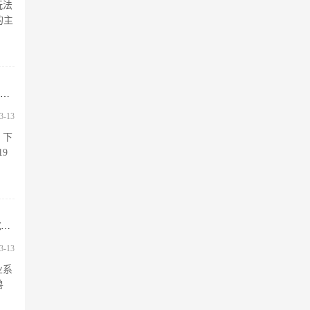
玩法
的主
《魔兽世界》12.0第1赛季日程安排分享，魔兽世界12.0，魔兽世界s12赛季
3-13
。下
9
《暴走魔兽团》六大职业选择详解教程选择职业从此战无不胜，暴走魔兽团手游
3-13
业系
兽