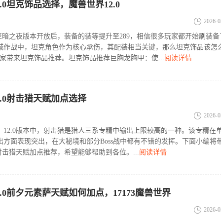
.0坦克饰品选择，魔兽世界12.0
2026-0
0至暗之夜版本开放后，装备的装等提升至289，相信很多玩家都开始刷装备
城作战中，坦克角色作为核心承伤，其配装相当关键，那么坦克饰品该怎
家带来坦克饰品推荐。坦克饰品推荐巨胸龙胸甲：使...
阅读详情
2.0射击猎天赋加点选择
2026-0
》12.0版本中，射击猎是猎人三系专精中输出上限较高的一种。该专精在
出方面表现突出，在大秘境和部分Boss战中都有不错的发挥。下面小编将
0射击猎天赋加点推荐，希望能够帮助到各位。...
阅读详情
.0前夕元素萨天赋如何加点，17173魔兽世界
2026-0