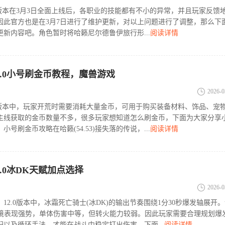
0版本在3月3日全面上线后，各职业的技能都有不小的异常，并且玩家反馈
因此官方也是在3月7日进行了维护更新，对以上问题进行了调整，那么下
新内容吧。角色暂时将哈籁尼尔德鲁伊旅行形...
阅读详情
2.0小号刷金币教程，魔兽游戏
2026-0
.0版本中，玩家开荒时需要消耗大量金币，可用于购买装备材料、饰品、宠
主线获取的金币数量不多，很多玩家想知道怎么刷金币，下面为大家分享
小号刷金币攻略在哈籁(54.53)接失落的传说，...
阅读详情
.0冰DK天赋加点选择
2026-0
12.0版本中，冰霜死亡骑士(冰DK)的输出节奏围绕1分30秒爆发轴展开
环境表现强势，单体伤害中等，但转火能力较弱。因此玩家需要合理规划爆
配以及循环手法，才能在战斗中稳定打出伤害。下面...
阅读详情