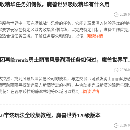
收精华任务如何做，魔兽世界吸收精华有什么用
2026-0
是魔兽世界中一项充满挑战与乐趣的任务，它能让玩家深入体验游戏的独
常要求玩家在特定区域内收集各种精华，以完成特定目标。准备工作首先
适合该任务区域。了解任务要求和奖励，以便...
阅读详情
魔兽世界军团再临remix勇士丽丽风暴烈酒
2026-0
达拉然，找到风暴烈酒贸易公司的使者，与之交谈即可触发勇士丽丽风暴
标帮助丽丽寻找酿造强力新酒所需的材料，并协助她完成新酒的酿造与测
月光花：在瓦尔莎拉的静谧林地等区域可以找到...
阅读详情
2.0丰饶玩法全收集教程，魔兽世界120级版本
2026-0