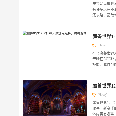
丰饶是魔兽世
有许多玩家不
集攻略，帮助你
魔兽世界1
[db:tag]
在《魔兽世界》
专精在AOE
技能、属性分
魔兽世界12
[db:tag]
魔兽世界12.
轮换。新赛季
体内容有哪些，