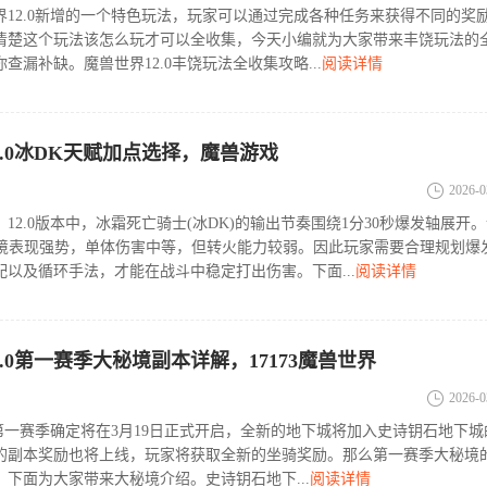
界12.0新增的一个特色玩法，玩家可以通过完成各种任务来获得不同的奖
清楚这个玩法该怎么玩才可以全收集，今天小编就为大家带来丰饶玩法的
查漏补缺。魔兽世界12.0丰饶玩法全收集攻略...
阅读详情
2.0冰DK天赋加点选择，魔兽游戏
2026-0
12.0版本中，冰霜死亡骑士(冰DK)的输出节奏围绕1分30秒爆发轴展开
环境表现强势，单体伤害中等，但转火能力较弱。因此玩家需要合理规划爆
配以及循环手法，才能在战斗中稳定打出伤害。下面...
阅读详情
.0第一赛季大秘境副本详解，17173魔兽世界
2026-0
0第一赛季确定将在3月19日正式开启，全新的地下城将加入史诗钥石地下城
的副本奖励也将上线，玩家将获取全新的坐骑奖励。那么第一赛季大秘境
下面为大家带来大秘境介绍。史诗钥石地下...
阅读详情