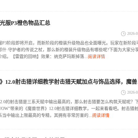
光服P3橙色物品汇总
2026-0
服P3阶段即将开启，而新阶段的橙装升级物品也全面曝光。玩家在新阶段
耶什·守护者的传说之杖，那么新的橙装升级物品有哪些呢?下面为大家分享
绍。【雷霆的回响】效果：纳克萨玛斯掉落...
阅读详情
《魔兽世界》12
2026-0
12.0的射击猎是三系天赋中输出最高的，那么射击猎要怎么构筑天赋呢？
ieWOW”带来的《魔兽世界》12.0射击猎详细教学，一起来看看吧。射击猎
当中输出上限最高的专精，其拥有非常厉害的...
阅读详情