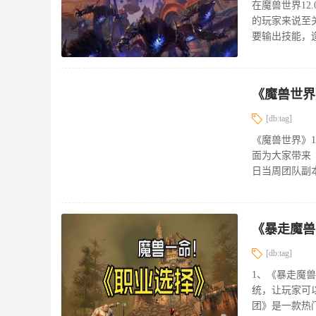
在魔兽世界1
的玩家来说至
要输出技能，造
[db:tag]
《魔兽世界》
面为大家带来《
日当周团队副本
[db:tag]
1、《暴走魔
统，让玩家可
团》是一款热门