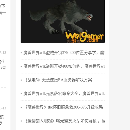
地下
面一
魔兽世界wlk盗贼开锁375-400位置分享学，魔兽世界wlk怀
3-13
物坐
魔兽世界wlk盗贼开锁400如何练，魔兽世界wlk盗贼天赋
小号
《战地5》无法连接EA服务器解决方案
魔兽世界wlk元素萨宏命令大全，魔兽世界wlk元素萨输出手
《魔兽世界》tbc怀旧服急救300-375升级攻略
3-13
。该
《怪物猎人崛起》曙光盟友火芽如何解锁 ，怪猎崛起火芽
发