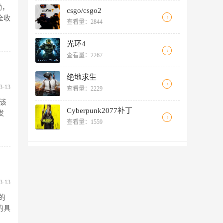
励，
csgo/csgo2
全收
查看量：2844
光环4
查看量：2267
绝地求生
3-13
查看量：2229
。该
Cyberpunk2077补丁
发
查看量：1559
3-13
的
的具