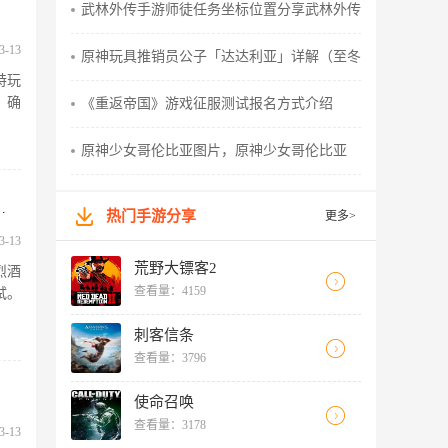
武林外传手游师徒任务坐标位置分享武林外传手游师徒任务
3-13
原神玩具推销员公子「达达利亚」详解（至冬国女皇的利刃
特玩
，确
《重返帝国》游戏征服测试报名方式介绍
原神少女哥伦比亚图片，原神少女哥伦比亚
任务如何过，魔兽世界军团再临哈提
热门手游分享
更多>
3-13
荒野大镖客2
烈酒
查看量：4159
试。
刺客信条
查看量：3796
使命召唤
查看量：3178
3-13