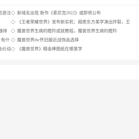
哈游注
新域名出现 新作《索尼克2022》或即将公布
《王者荣耀世界》发布新实机：超绝东方美学演出炸裂，王
者荣耀世界冠军杯历届总冠军
器排
魔兽世界生病的瞪羚成就教程，魔兽世界生病的瞪羚
+有什
魔兽世界tbc怀旧服近战饰品选择
金价动
《魔兽世界》精金棒图纸在哪里学