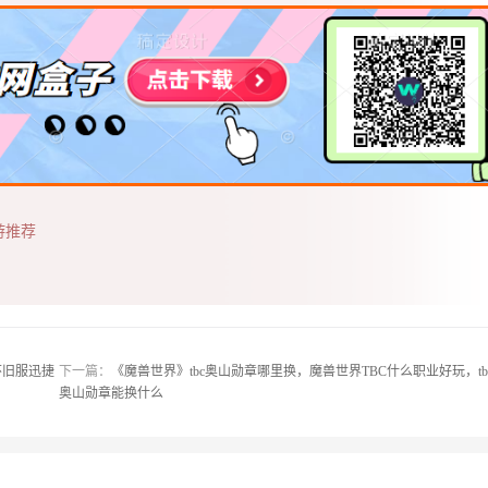
游推荐
怀旧服迅捷
下一篇：
《魔兽世界》tbc奥山勋章哪里换，魔兽世界TBC什么职业好玩，tb
奥山勋章能换什么