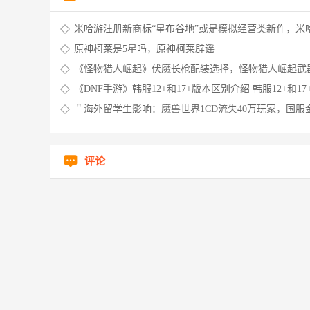
米哈游注册新商标“星布谷地”或是模拟经营类新作，米
册商标被驳回
原神柯莱是5星吗，原神柯莱辟谣
《怪物猎人崛起》伏魔长枪配装选择，怪物猎人崛起武
行
《DNF手游》韩服12+和17+版本区别介绍 韩服12+和17
么
＂海外留学生影响：魔兽世界1CD流失40万玩家，国服
荡，官方进退维谷＂
评论