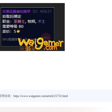
注明出处：
https://www.waigamer.com/article/21732.html