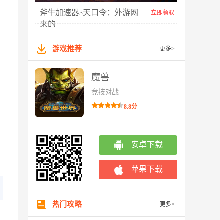
斧牛加速器3天口令：外游网
立即领取
来的
游戏推荐
更多>
魔兽
竞技对战
8.8分
安卓下载
苹果下载
热门攻略
更多>