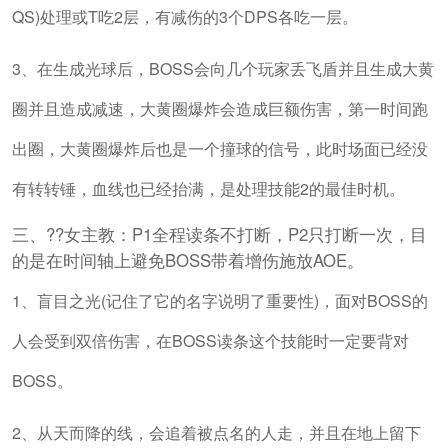
QS)处理或T吃2层，有减伤的3个DPS各吃一层。
3、在生成光球后，BOSS会向几个玩家丢飞盾并且生成大黄
圈并且造成减速，大黄圈爆炸会造成巨额伤害，第一时间跑
出圈，大黄圈爆炸后也是一个撞球的信号，此时场面已经没
有转转锤，血线也已经抬满，是处理技能2的最佳时机。
三、??女主教：P1全程读条不打断，P2只打断一次，目
的是在时间轴上避免BOSS带着增伤施放AOE。
1、盲目之光(记住了它的名字说明了重要性)，面对BOSS的
人会受到双倍伤害，在BOSS读条这个技能时一定要背对
BOSS。
2、从天而降的线，会追着被点名的人走，并且在地上留下