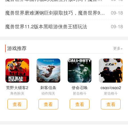
魔兽世界磨难渊钢巨剑获取技巧，魔兽世界9.1磨难词缀
09-18
魔兽世界11.2版本黑暗游侠兽王猎玩法
09-18
游戏推荐
更多+
荒野大镖客2
刺客信条
使命召唤
csgo/csgo2
角色扮演
动作闯关
射击格斗
射击格斗
查看
查看
查看
查看