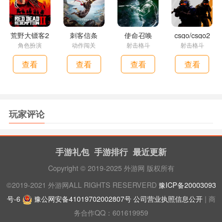
荒野大镖客2
刺客信条
使命召唤
csgo/csgo2
角色扮演
动作闯关
射击格斗
射击格斗
查看
查看
查看
查看
玩家评论
手游礼包
手游排行
最近更新
Copyright © 2019-2025 外游网 版权所有
©2019-2021 外游网ALL RIGHTS RESERVERD
豫ICP备20003093
号-6
豫公网安备41019702002807号
公司营业执照信息公开
| 商
务合作QQ：601619959