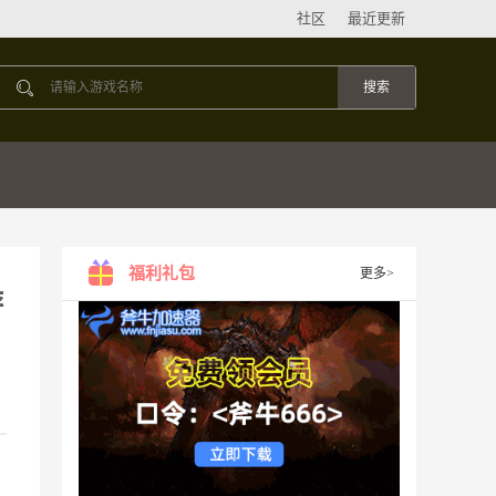
社区
最近更新
福利礼包
更多>
游