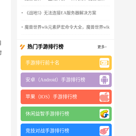
《战地5》无法连接EA服务器解决方案
魔兽世界wlk元素萨宏命令大全，魔兽世界wlk元素萨输出手
调
热门手游排行榜
更多>
对
手游排行前十名
安卓（Android）手游排行榜
苹果（IOS）手游排行榜
休闲益智手游排行榜
竞技对战手游排行榜