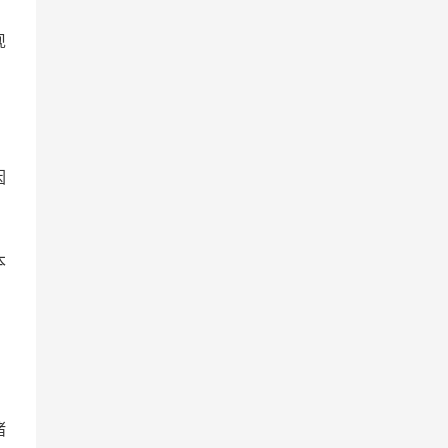
现
因
本
诸