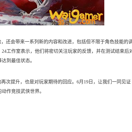
验，还会带来一系列新的内容和改进，包括但不限于角色技能的
24工作室表示，他们将密切关注玩家的反馈，并在测试结束后
够达到最佳状态。
的再次提升，也是对玩家期待的回应。6月19日，让我们一同见证
的动作竞技武侠世界。