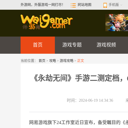
外游网，外服游戏一网打尽！
网站地图
手机版
首页
游戏专题
游戏视频
当前位置：
首页
>
攻略
>
游戏攻略
>
正文
《永劫无间》手游二测定档，6
时间：2024-06-19 14:34:36
网易游戏旗下24工作室近日宣布，备受瞩目的《永