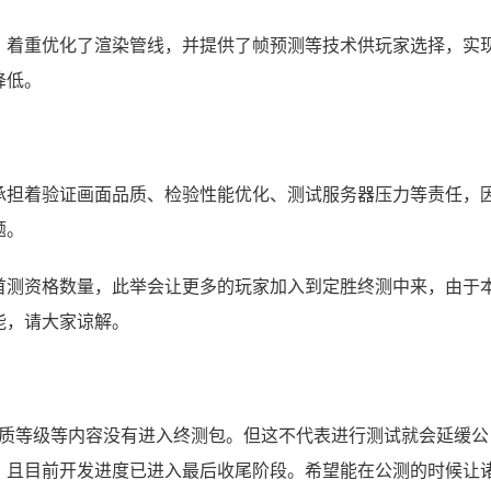
，着重优化了渲染管线，并提供了帧预测等技术供玩家选择，实
降低。
承担着验证画面品质、检验性能优化、测试服务器压力等责任，
题。
首测资格数量，此举会让更多的玩家加入到定胜终测中来，由于
能，请大家谅解。
画质等级等内容没有进入终测包。但这不代表进行测试就会延缓公
，且目前开发进度已进入最后收尾阶段。希望能在公测的时候让