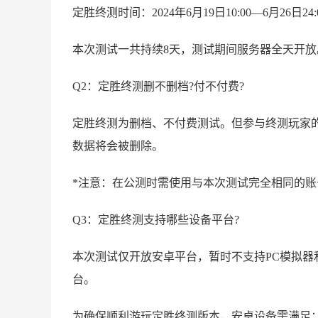
定胜终测时间：2024年6月19日10:00—6月26日24:0
本次测试一共持续8天，测试期间服务器全天开放
Q2：定胜终测删不删档?付不付费?
定胜终测为删档、不付费测试。但参与终测玩家
数据将会被删除。
*注意：在公测时需使用与本次测试完全相同的
Q3：定胜终测支持哪些设备平台?
本次测试仅开放安卓平台，暂时不支持PC模拟器和
台。
为确保顺利游玩定胜终测版本，安卓设备需满足：运行