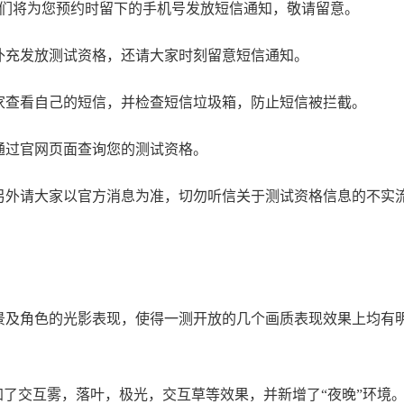
，我们将为您预约时留下的手机号发放短信通知，敬请留意。
台补充发放测试资格，还请大家时刻留意短信通知。
家查看自己的短信，并检查短信垃圾箱，防止短信被拦截。
通过官网页面查询您的测试资格。
另外请大家以官方消息为准，切勿听信关于测试资格信息的不实
景及角色的光影表现，使得一测开放的几个画质表现效果上均有
加了交互雾，落叶，极光，交互草等效果，并新增了“夜晚”环境