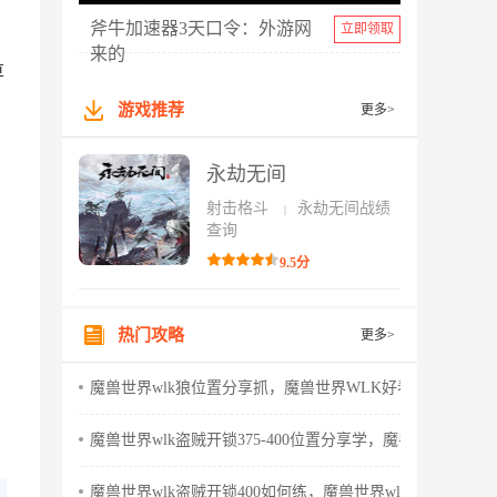
斧牛加速器3天口令：外游网
立即领取
来的
草
游戏推荐
更多>
永劫无间
射击格斗
永劫无间战绩
|
查询
9.5分
热门攻略
更多>
魔兽世界wlk狼位置分享抓，魔兽世界WLK好看的狼
魔兽世界wlk盗贼开锁375-400位置分享学，魔兽世界wlk怀
魔兽世界wlk盗贼开锁400如何练，魔兽世界wlk盗贼天赋