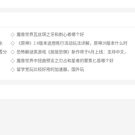
魔兽世界瓦丝琪之牙和剃心者哪个好
水
《原神》2.8版本追想练行活动玩法详解，原神28版本什么时
候结束，原神活动纪行经验
置分
恐怖解谜类游戏《层层恐惧》新作将于6月上线：支持中文，
采用虚幻引擎5开发，中国风恐怖解谜游戏
魔兽世界中扭曲预言之刃占和星者的聚焦匕首哪个好
留学党玩比较好用的加速器，国外玩