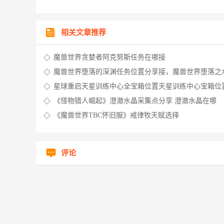
相关文章推荐
魔兽世界贪婪者阿克努斯任务在哪接
魔兽世界堕落的深渊任务位置分享接，魔兽世界堕落之
星球重启天星训练中心全宝箱位置天星训练中心宝箱位
享里，星球重启限时训练位置图
《怪物猎人崛起》澄澈水晶采集点分享 澄澈水晶在哪
《魔兽世界TBC怀旧服》戒律牧天赋选择
评论