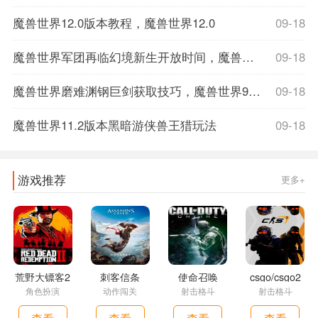
魔兽世界12.0版本教程，魔兽世界12.0
09-18
魔兽世界军团再临幻境新生开放时间，魔兽世界军团再临数据库
09-18
魔兽世界磨难渊钢巨剑获取技巧，魔兽世界9.1磨难词缀
09-18
魔兽世界11.2版本黑暗游侠兽王猎玩法
09-18
游戏推荐
更多+
荒野大镖客2
刺客信条
使命召唤
csgo/csgo2
角色扮演
动作闯关
射击格斗
射击格斗
查看
查看
查看
查看