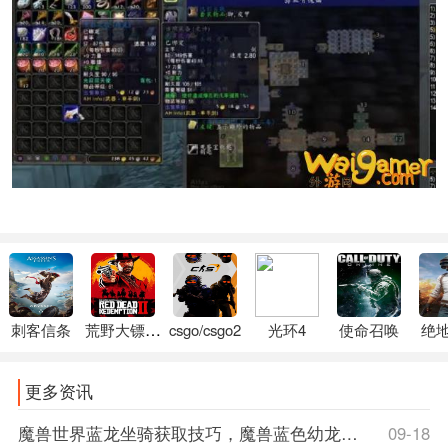
刺客信条
荒野大镖客2
csgo/csgo2
光环4
使命召唤
绝
更多资讯
魔兽世界蓝龙坐骑获取技巧，魔兽蓝色幼龙坐骑
09-18