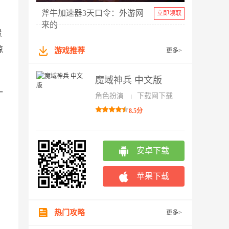
斧牛加速器3天口令：外游网
立即领取
来的
段
惊
游戏推荐
更多>
魔域神兵 中文版
一
角色扮演
下载网下载
|
、
8.5分
安卓下载
苹果下载
热门攻略
更多>