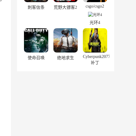
csgo/csgo2
刺客信条
荒野大镖客2
光环4
Cyberpunk2077
使命召唤
绝地求生
补丁