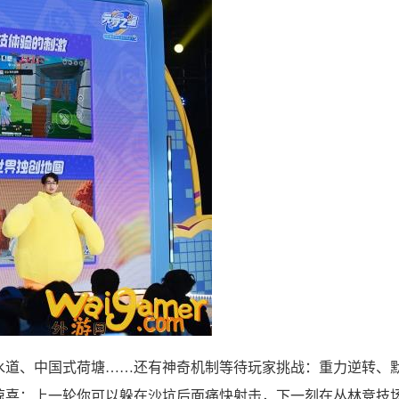
水道、中国式荷塘……还有神奇机制等待玩家挑战：重力逆转、
惊喜：上一轮你可以躲在沙坑后面痛快射击，下一刻在丛林竞技