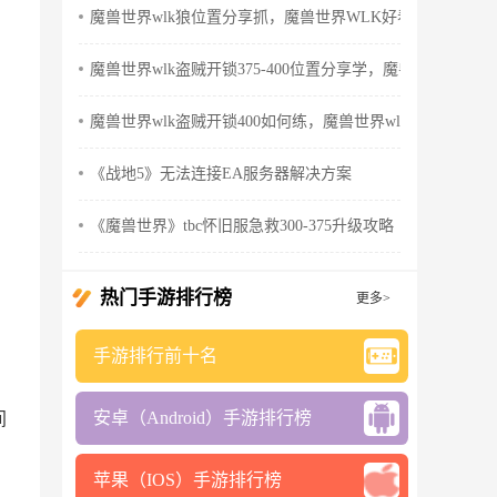
魔兽世界wlk狼位置分享抓，魔兽世界WLK好看的狼
魔兽世界wlk盗贼开锁375-400位置分享学，魔兽世界wlk怀
魔兽世界wlk盗贼开锁400如何练，魔兽世界wlk盗贼天赋
《战地5》无法连接EA服务器解决方案
《魔兽世界》tbc怀旧服急救300-375升级攻略
热门手游排行榜
更多>
手游排行前十名
安卓（Android）手游排行榜
间
苹果（IOS）手游排行榜