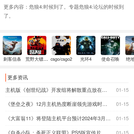
更多内容：危狼4:时候到了。专题危狼4:论坛的时候到
了。
刺客信条
荒野大镖客2
csgo/csgo2
光环4
使命召唤
绝
更多资讯
主机版《创世纪战》开发组将解散重点放在手游的开发，ns创世纪战
01-15
《堡垒之夜》12月主机热度断崖领先游戏时长碾压其它游戏，《堡垒之夜》国际服
01-15
《大富翁11》将登陆主机平台预计2024年3月发售，大富翁11官网
01-15
《自杀小队：杀死正义联盟》PS5版宣传片：带来完美主机体验
01-15