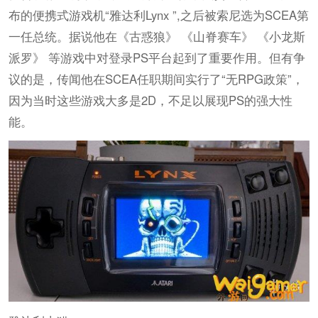
布的便携式游戏机“雅达利Lynx ”,之后被索尼选为SCEA第
一任总统。据说他在《古惑狼》 《山脊赛车》 《小龙斯
派罗》 等游戏中对登录PS平台起到了重要作用。但有争
议的是，传闻他在SCEA任职期间实行了“无RPG政策”，
因为当时这些游戏大多是2D，不足以展现PS的强大性
能。