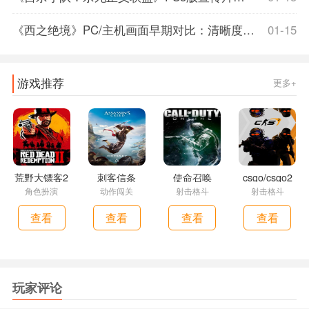
《西之绝境》PC/主机画面早期对比：清晰度提升显著，《西之绝境》DLC发生在主线之后需通关本体才能游玩
01-15
游戏推荐
更多+
荒野大镖客2
刺客信条
使命召唤
csgo/csgo2
角色扮演
动作闯关
射击格斗
射击格斗
查看
查看
查看
查看
玩家评论