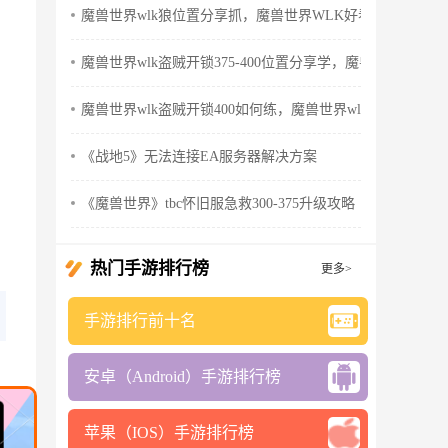
魔兽世界wlk狼位置分享抓，魔兽世界WLK好看的狼
魔兽世界wlk盗贼开锁375-400位置分享学，魔兽世界wlk怀
魔兽世界wlk盗贼开锁400如何练，魔兽世界wlk盗贼天赋
《战地5》无法连接EA服务器解决方案
《魔兽世界》tbc怀旧服急救300-375升级攻略
热门手游排行榜
更多>
手游排行前十名
安卓（Android）手游排行榜
苹果（IOS）手游排行榜