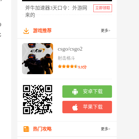
斧牛加速器3天口令：外游网
立即领取
来的
9
游戏推荐
更多>
比
csgo/csgo2
射击格斗
9.9分
安卓下载
苹果下载
热门攻略
更多>