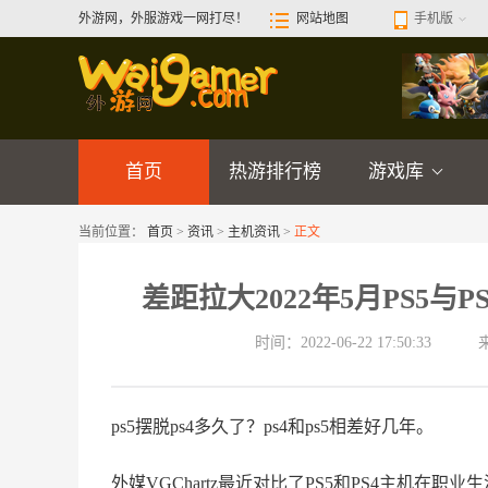
外游网，外服游戏一网打尽！
网站地图
手机版
首页
热游排行榜
游戏库
当前位置：
首页
>
资讯
>
主机资讯
>
正文
差距拉大2022年5月PS5与
时间：2022-06-22 17:50:33
ps5摆脱ps4多久了？ps4和ps5相差好几年。
外媒VGChartz最近对比了PS5和PS4主机在