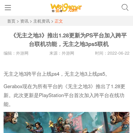
首页
>
资讯
>
主机资讯
>
正文
《无主之地3》推出1.28更新为PS平台加入跨平
台联机功能，无主之地3ps5联机
编辑：外游网
来源：外游网
时间：2022-06-22
无主之地3跨平台上线ps4，无主之地3上线ps5。
Gerabox现在为所有平台的《无主之地3》推出了1.28更
新。此次更新是PlayStation平台首次加入跨平台在线功
能。