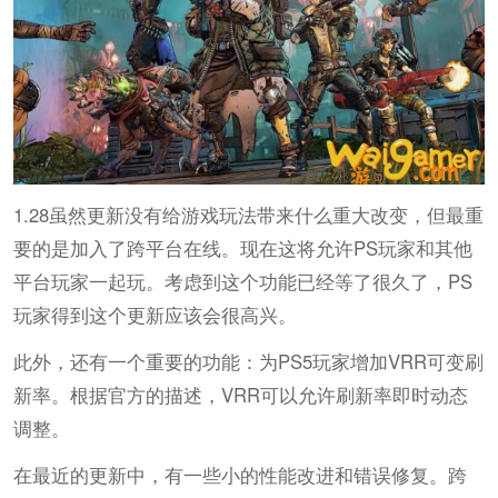
1.28虽然更新没有给游戏玩法带来什么重大改变，但最重
要的是加入了跨平台在线。现在这将允许PS玩家和其他
平台玩家一起玩。考虑到这个功能已经等了很久了，PS
玩家得到这个更新应该会很高兴。
此外，还有一个重要的功能：为PS5玩家增加VRR可变刷
新率。根据官方的描述，VRR可以允许刷新率即时动态
调整。
在最近的更新中，有一些小的性能改进和错误修复。跨