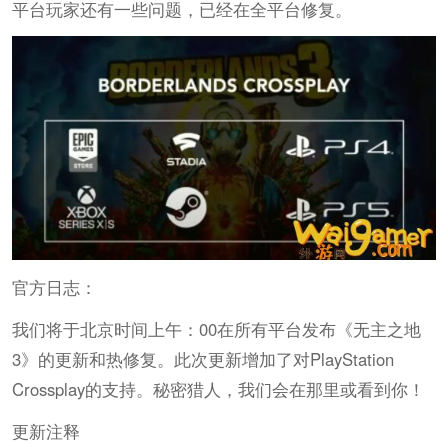
平台玩家还有一些问题，已经在全平台修复。
官方日志：
我们将于北京时间上午：00在所有平台发布《无主之地
3》的更新和热修复。此次更新增加了对PlayStation
Crossplay的支持。秘密猎人，我们会在那里或看到你！
更新注释