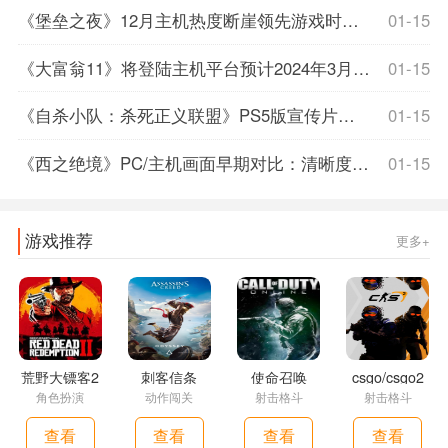
《堡垒之夜》12月主机热度断崖领先游戏时长碾压其它游戏，《堡垒之夜》国际服
01-15
《大富翁11》将登陆主机平台预计2024年3月发售，大富翁11官网
01-15
《自杀小队：杀死正义联盟》PS5版宣传片：带来完美主机体验
01-15
《西之绝境》PC/主机画面早期对比：清晰度提升显著，《西之绝境》DLC发生在主线之后需通关本体才能游玩
01-15
游戏推荐
更多+
荒野大镖客2
刺客信条
使命召唤
csgo/csgo2
角色扮演
动作闯关
射击格斗
射击格斗
查看
查看
查看
查看