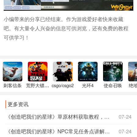
小编带来的分享已经结束。作为游戏爱好者快来收藏
吧。有大量令人兴奋的信息可供浏览，还有免费的教程
可供学习！
刺客信条
荒野大镖客2
csgo/csgo2
光环4
使命召唤
绝
更多资讯
《创造吧我们的星球》草原材料获取教程，创造吧我们的星球下载，创造我的星球作文
07-24
《创造吧我们的星球》NPC常见任务点讲解，创造吧我们的星球苹果上线时间
07-24