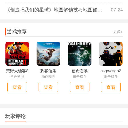
《创造吧我们的星球》地图解锁技巧地图如何解锁，创造吧我们的星球什么时候上线
07-24
游戏推荐
更多+
荒野大镖客2
刺客信条
使命召唤
csgo/csgo2
角色扮演
动作闯关
射击格斗
射击格斗
查看
查看
查看
查看
玩家评论