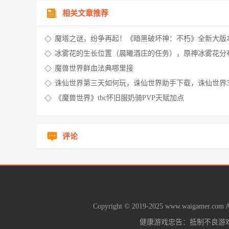
相关文章推荐
魔塔之谜，纷争再起！《暗黑破坏神：不朽》全新大版
塔纷争”3月30日震撼来袭！，王者纷争镇魔塔教程
冰雾花的生长位置（晨曦酒庄的任务），原神冰雾花分
置，原神酒庄冰雾花在哪里
魔兽世界鲜血法典哪里接
诛仙世界第三天如何玩，诛仙世界助手下载，诛仙世界
《魔兽世界》tbc怀旧服奶骑PVP天赋加点
评论
Copyright © 2019-2025 www.waigamer.com All
健康游戏忠告：抵制不良游戏