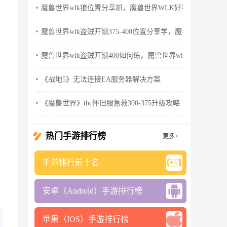
魔兽世界wlk狼位置分享抓，魔兽世界WLK好看的狼
魔兽世界wlk盗贼开锁375-400位置分享学，魔兽世界wlk怀
魔兽世界wlk盗贼开锁400如何练，魔兽世界wlk盗贼天赋
《战地5》无法连接EA服务器解决方案
《魔兽世界》tbc怀旧服急救300-375升级攻略
热门手游排行榜
更多>
手游排行前十名
安卓（Android）手游排行榜
苹果（IOS）手游排行榜