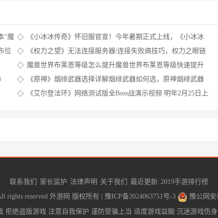
本“魔
《小冰冰传奇》怀旧服官宣！今年暑期正式上线，《小冰冰
传奇》官网
布位
《权力之望》无法连接服务器/连接失败搞技巧，权力之眼链
接
魔兽世界布莱恩等级怎么提升魔兽世界布莱恩等级快速提升
技巧，魔兽世界布莱恩的踪迹位置分享里
3
《原神》烟绯武器选择详解烟绯武器如何选，原神烟绯武器
如何获得
《艾尔登法环》网络测试版全Boss战演示视频 明年2月25日上
线
联系我们
家长监护
法律声明
关于我们
最近更新
2019手游排行榜
 rights reserved
外游网
版权所有 |
豫ICP备2024063751号-3
豫公网安备4
 拒绝盗版游戏 注意自我保护 谨防受骗上当 适度游戏益脑 沉迷游戏伤身