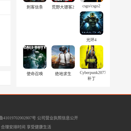
csgo/csgo2
刺客信条
荒野大镖客2
光环4
Cyberpunk2077
使命召唤
绝地求生
补丁
1019702002807号
公司营业执照信息公开
 合理安排时间 享受健康生活