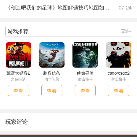
《创造吧我们的星球》地图解锁技巧地图如何解锁，创造吧我们的星球什么时候上线
07-24
游戏推荐
更多+
荒野大镖客2
刺客信条
使命召唤
csgo/csgo2
角色扮演
动作闯关
射击格斗
射击格斗
查看
查看
查看
查看
玩家评论