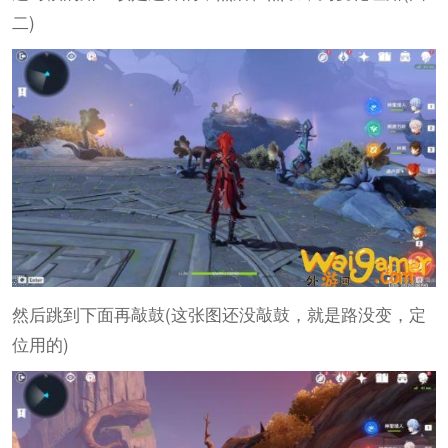
二)
然后跳到下面再敲鼓(这张图还没敲鼓，就是路没变，定
位用的)