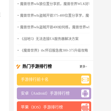
魔兽世界wlk狼位置分享抓，魔兽世界WLK好看的狼
距
魔兽世界wlk盗贼开锁375-400位置分享学，魔兽世界wlk怀
魔兽世界wlk盗贼开锁400如何练，魔兽世界wlk盗贼天赋
《战地5》无法连接EA服务器解决方案
《魔兽世界》tbc怀旧服急救300-375升级攻略
热门手游排行榜
更多>
手游排行前十名
安卓（Android）手游排行榜
苹果（IOS）手游排行榜