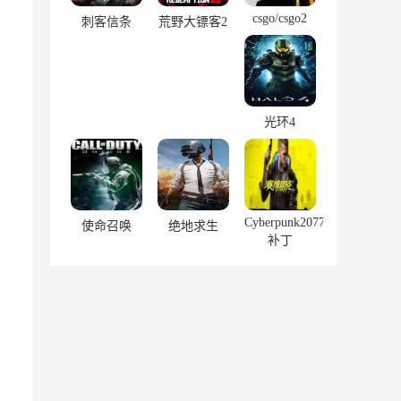
csgo/csgo2
刺客信条
荒野大镖客2
光环4
Cyberpunk2077
使命召唤
绝地求生
补丁