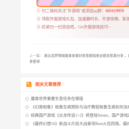
① 扫二维码关注"外游网"或添加qq群：
601619959
② 领取外服游戏礼包、加速器时长、外游攻略、新
③ 赶紧扫一扫添加吧，Get外服游戏技巧~
上一篇：
奥比岛梦想国度美食爱好家答题指南全题目答案分享 ，
食星球
相关文章推荐
魔兽世界重要生意任务在哪接
《幻兽帕鲁》帕鲁生病预防与治疗教程帕鲁生病如何治
《幻兽帕鲁》帕鲁JOLTHOG详解2024年1月发售
经典国产游戏《炎龙传说1+2》将登陆Steam，国产游戏
电影一览经典
《最终幻想16》新战斗片段大战泰坦Boss火花四溅，最