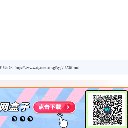
注明出处：
https://www.waigamer.com/gl/sygl/13536.html