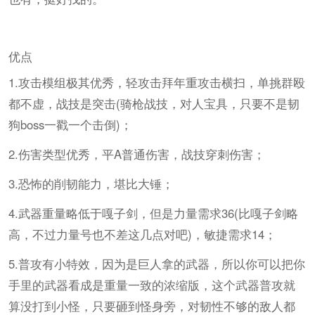
优点
1.攻击模组极其优秀，轻攻击拜年重攻击横扫，单挑群殴
都不虚，战技是突击(骑枪战技，对人宝具，只要不是韧
狗boss一戳一个击倒)；
2.伤害类型优秀，平A普通伤害，战技穿刺伤害；
3.恐怖的削韧能力，堪比大锤；
4.武器重量略低于嘎子剑，但是力量需求36(比嘎子剑略
高，不过力量号也不差这几点对吧)，敏捷需求14；
5.普攻有小特效，因为是巨人拿的武器，所以你可以把你
手里的武器看成是重量一致的浓缩版，这个武器普攻就
算没打到小怪，只要砸到怪身旁，对韧性不够的敌人都