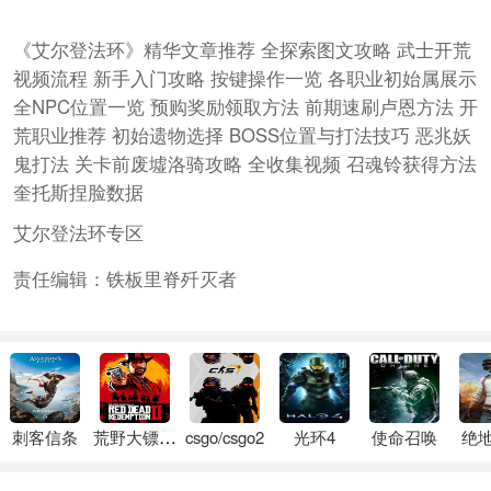
《艾尔登法环》精华文章推荐 全探索图文攻略 武士开荒
视频流程 新手入门攻略 按键操作一览 各职业初始属展示
全NPC位置一览 预购奖励领取方法 前期速刷卢恩方法 开
荒职业推荐 初始遗物选择 BOSS位置与打法技巧 恶兆妖
鬼打法 关卡前废墟洛骑攻略 全收集视频 召魂铃获得方法
奎托斯捏脸数据
艾尔登法环专区
责任编辑：铁板里脊歼灭者
刺客信条
荒野大镖客2
csgo/csgo2
光环4
使命召唤
绝