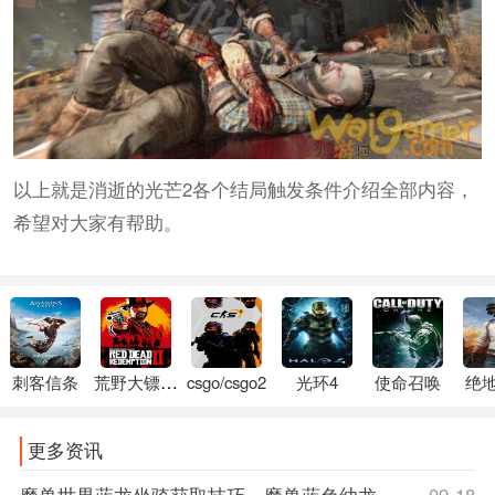
以上就是消逝的光芒2各个结局触发条件介绍全部内容，
希望对大家有帮助。
刺客信条
荒野大镖客2
csgo/csgo2
光环4
使命召唤
绝
更多资讯