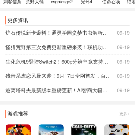
刺客信条
荒野大镖客2
csgo/csgo2
光环4
使命召唤
绝
更多资讯
炉石传说新卡爆料！通灵学园贪婪书虫解析，抽牌神卡还是陷阱？速看攻略！
09-19
怪猎荒野第三次免费更新重磅来袭！联机功能全面优化，野队猎人速刷指南公开
09-19
生化危机9登陆Switch2！600p分辨率竟支持光追DLSS，M站详情页提前泄露玄机
09-19
残音系虐恋风暴来袭！9月17日全网首发，百度百科解密虐心剧情，首发限时15%off，准备好纸巾了吗？
09-19
逃离塔科夫最新版本重磅更新！AI智商大幅削弱，玩家体验飙升，战斗快感翻倍！
09-19
游戏推荐
更多+