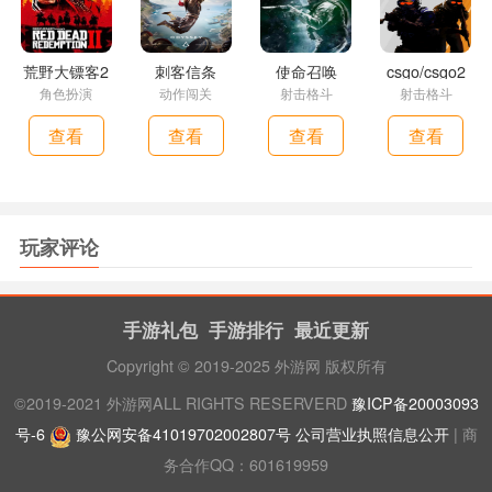
荒野大镖客2
刺客信条
使命召唤
csgo/csgo2
角色扮演
动作闯关
射击格斗
射击格斗
查看
查看
查看
查看
玩家评论
手游礼包
手游排行
最近更新
Copyright © 2019-2025 外游网 版权所有
©2019-2021 外游网ALL RIGHTS RESERVERD
豫ICP备20003093
号-6
豫公网安备41019702002807号
公司营业执照信息公开
| 商
务合作QQ：601619959