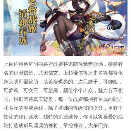
上百位特色鲜明的幕府战姬将追随你驰骋沙场，赫赫有
名的织田信长、武田信玄、上杉谦信等历史名将都将化
身为或可爱软萌，或英姿飒爽的二次元妹子，可御姐，
可萝莉，可女王，可腹黑，颜值个个出众，魅力各不相
同。根据武将真实背景，每一位战姬都拥有专属的能力
和多元的养成路线，除了基础的等级技能提升，更有个
性化的修行路线，独特的流派选择，你可以将喜爱的战
姬打造成威风凛凛的神将，掌控神器，大杀四方。