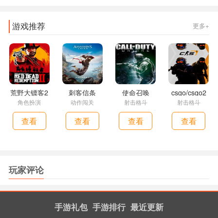
游戏推荐
更多+
荒野大镖客2
刺客信条
使命召唤
csgo/csgo2
角色扮演
动作闯关
射击格斗
射击格斗
查看
查看
查看
查看
玩家评论
手游礼包
手游排行
最近更新