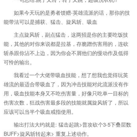
如果今天玩的是勇者馈赠-英雄流派的话，那你的技
能带法可以是捕获、猛击、旋风斩、吸血
主点旋风斩，副点猛击，这两招是你的主要吃饭技
能，其他的对你来说都是拉基，存脆蹭伤害用的，连砍
斩杀跟你沾不上边，因为你会不屑他们的慢动作及低得
可怜的输出。
我看过一个大佬带吸血技能，想了想我也觉得玩英
雄流的最适合带吸血了，因为冲击技能对此流派没有作
用，吸血技能本身又不吃伤害量，好像只吃单一目标的
伤害次数，狂战伤害最多段的技能就属旋风斩了，所以
应该可以当半个吸血戒指使用。
输出打法大约就是: 猛击起跳>普攻砍个3-5下叠层数
BUFF>旋风斩转起来> 重复上述动作。