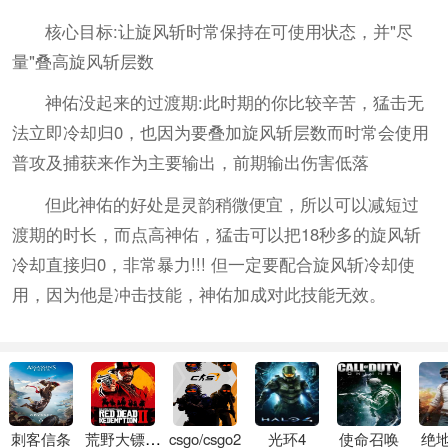
核心目标:让旋风斩时常保持在可使用状态，并"尽
量"叠高旋风斩层数
神佑没起来的过渡期:此时期的你比较辛苦，猛击无
法立即冷却归0，也因为要叠加旋风斩层数而时常会使用
普攻及捕获来作为主要输出，前期输出伤害低落
但此神佑的好处是灵韵稍微便宜，所以可以减短过
渡期的时长，而点高神佑，猛击可以把18秒多的旋风斩
冷却直接归0，非常暴力!!! 但一定要配合旋风斩冷却使
用，因为他是冲击技能，神佑加成对此技能无效。
刺客信条
荒野大镖客2
csgo/csgo2
光环4
使命召唤
绝