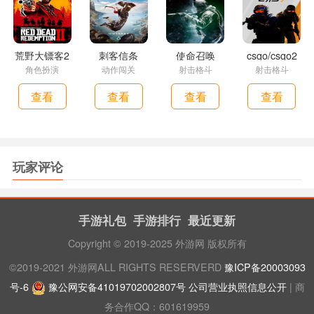
荒野大镖客2
刺客信条
使命召唤
csgo/csgo2
角色扮演
动作闯关
射击格斗
射击格斗
查看
查看
查看
查看
玩家评论
手游礼包
手游排行
最近更新
Copyright © 2019-2025 外游网 版权所有
©2019-2021 外游网ALL RIGHTS RESERVERD
豫ICP备20003093
号-6
豫公网安备41019702002807号
公司营业执照信息公开
| 商
务合作QQ：601619959