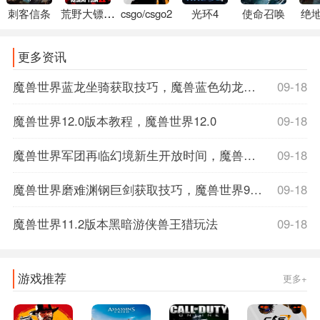
刺客信条
荒野大镖客2
csgo/csgo2
光环4
使命召唤
绝
更多资讯
魔兽世界蓝龙坐骑获取技巧，魔兽蓝色幼龙坐骑
09-18
魔兽世界12.0版本教程，魔兽世界12.0
09-18
魔兽世界军团再临幻境新生开放时间，魔兽世界军团再临数据库
09-18
魔兽世界磨难渊钢巨剑获取技巧，魔兽世界9.1磨难词缀
09-18
魔兽世界11.2版本黑暗游侠兽王猎玩法
09-18
游戏推荐
更多+