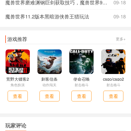
魔兽世界磨难渊钢巨剑获取技巧，魔兽世界9.1磨难词缀
09-18
魔兽世界11.2版本黑暗游侠兽王猎玩法
09-18
游戏推荐
更多+
荒野大镖客2
刺客信条
使命召唤
csgo/csgo2
角色扮演
动作闯关
射击格斗
射击格斗
查看
查看
查看
查看
玩家评论