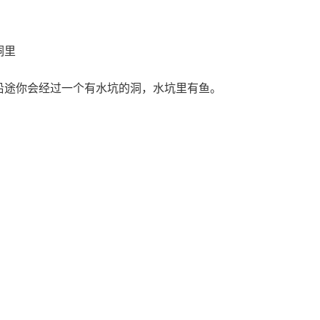
洞里
沿途你会经过一个有水坑的洞，水坑里有鱼。