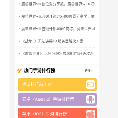
魔兽世界wlk狼位置分享抓，魔兽世界WLK好看的狼
魔兽世界wlk盗贼开锁375-400位置分享学，魔兽世界wlk怀
魔兽世界wlk盗贼开锁400如何练，魔兽世界wlk盗贼天赋
《战地5》无法连接EA服务器解决方案
《魔兽世界》tbc怀旧服急救300-375升级攻略
热门手游排行榜
更多>
手游排行前十名
安卓（Android）手游排行榜
苹果（IOS）手游排行榜