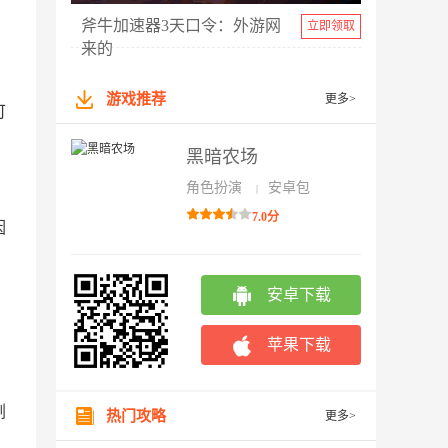
斧牛加速器3天口令：外游网
立即领取
来的
游戏推荐
更多>
可
黑暗农场
角色扮演
安卓包
|
7.0分
因
安卓下载
苹果下载
剧
热门攻略
更多>