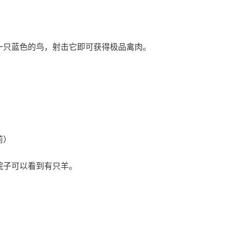
一只蓝色的鸟，射击它即可获得极品禽肉。
前）
院子可以看到有只羊。