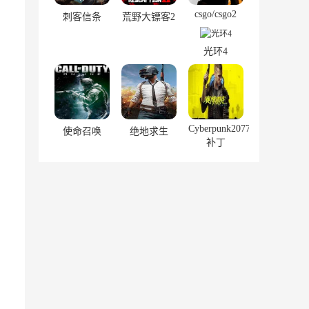
csgo/csgo2
刺客信条
荒野大镖客2
光环4
Cyberpunk2077
使命召唤
绝地求生
补丁