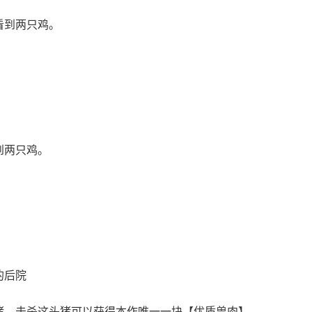
看到两只鸡。
到两只鸡。
的后院
猪，击杀这头猪可以获得本作唯一一块【优质兽肉】。