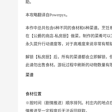
助。
本攻略翻译自Powerpyx。
本作中总共包含6种不同的食材和6种菜谱。烹饪
在【公爵的商店-私房厨】做菜，制作的菜肴可
永久提升行动速度等，对于高难度来说非常有帮
解锁【私房厨】后，所有的菜谱都会立即解锁，
此请勿出售食材。游玩过程中刷新的动物数量有
菜谱
食材位置
※按时间（剧情推进）顺序排列。村庄内的地点
情推进至一定程度后无法返回获取。