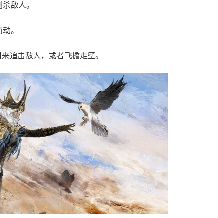
刺杀敌人。
而动。
用来追击敌人，或者飞檐走壁。