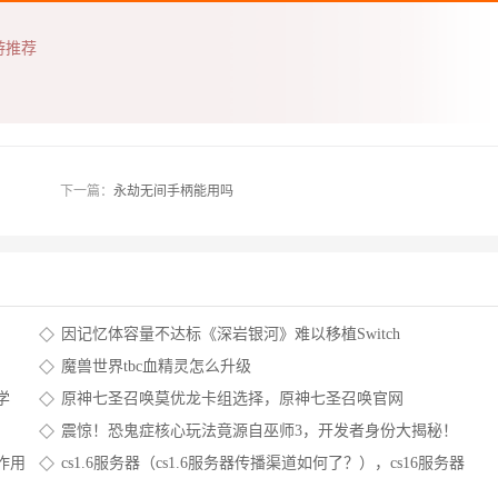
游推荐
下一篇：
永劫无间手柄能用吗
因记忆体容量不达标《深岩银河》难以移植Switch
魔兽世界tbc血精灵怎么升级
学
原神七圣召唤莫优龙卡组选择，原神七圣召唤官网
震惊！恐鬼症核心玩法竟源自巫师3，开发者身份大揭秘！
作用
cs1.6服务器（cs1.6服务器传播渠道如何了？），cs16服务器
大全 ，cs1.6服务器