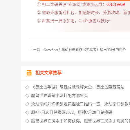
① 扫二维码关注"外游网"或添加qq群：
601619959
② 领取外服游戏礼包、加速器时长、外游攻略、新
③ 赶紧扫一扫添加吧，Get外服游戏技巧~
上一篇：
GameSpot为科幻射击新作《先驱者》给出了8分的评价
相关文章推荐
《奥比岛手游》隐藏成就教程大全，奥比岛隐藏玩法
魔兽世界香辣小龙虾配方哪里买
永劫无间刘炼抱剑观花捏脸二维码一览，永劫无间剑教
原神7月20日兑换码2022，原神7月20日兑换码
魔兽世界亡灵杀手如何获得，魔兽世界亡灵杀手附魔的
是