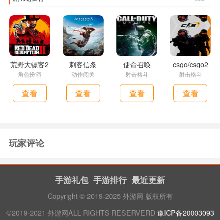
荒野大镖客2
刺客信条
使命召唤
csgo/csgo2
角色扮演
动作闯关
射击格斗
射击格斗
查看
查看
查看
查看
玩家评论
手游礼包
手游排行
最近更新
Copyright © 2019-2025 外游网 版权所有
©2019-2021 外游网ALL RIGHTS RESERVERD
豫ICP备20003093