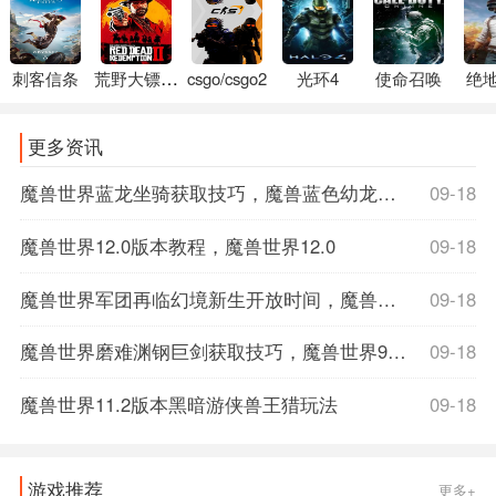
刺客信条
荒野大镖客2
csgo/csgo2
光环4
使命召唤
绝
更多资讯
魔兽世界蓝龙坐骑获取技巧，魔兽蓝色幼龙坐骑
09-18
魔兽世界12.0版本教程，魔兽世界12.0
09-18
魔兽世界军团再临幻境新生开放时间，魔兽世界军团再临数据库
09-18
魔兽世界磨难渊钢巨剑获取技巧，魔兽世界9.1磨难词缀
09-18
魔兽世界11.2版本黑暗游侠兽王猎玩法
09-18
游戏推荐
更多+