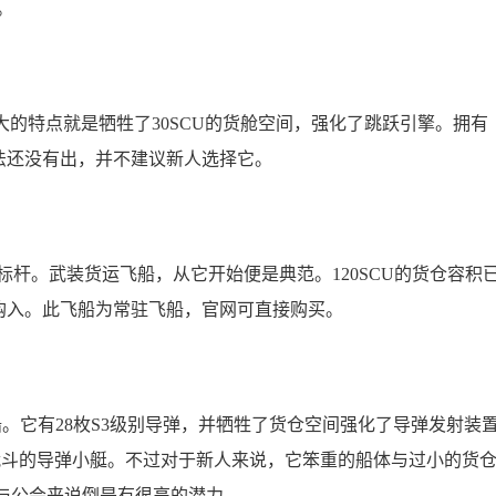
。
大的特点就是牺牲了30SCU的货舱空间，强化了跳跃引擎。拥有
法还没有出，并不建议新人选择它。
标杆。武装货运飞船，从它开始便是典范。120SCU的货仓容积
购入。此飞船为常驻飞船，官网可直接购买。
船。它有28枚S3级别导弹，并牺牲了货仓空间强化了导弹发射装
向战斗的导弹小艇。不过对于新人来说，它笨重的船体与过小的货
队与公会来说倒是有很高的潜力。