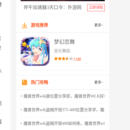
特
斧牛加速器3天口令：外游网
立即领取
游戏推荐
更多>
我
梦幻恋舞
没
音乐舞蹈
7.5分
不
热门攻略
更多>
魔兽世界wlk狼位置分享抓，魔兽世界WLK好看的狼
能
魔兽世界wlk盗贼开锁375-400位置分享学，魔兽世界wlk怀
元
成
魔兽世界wlk盗贼开锁400如何练，魔兽世界wlk盗贼天赋