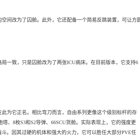
的空间改为了囚舱。此外，它还配备一个简易反跳装置，可让方
局一致，只是囚舱改为了两张ICU病床。在目前版本，它支持6
在此为它正名。相比弯刀而言，自由系列更像这个级别标杆的存
炮塔、8枚S3和S2导弹、66SCU货舱。实际表现上，它的强度更
战斗。因其过硬的机体和强大的火力，它可以胜任大部分PVE任