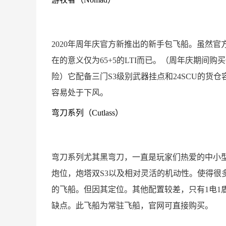
2020年周年庆官方新推出的新手包飞船。虽然
在的意义仅为65+5的LTI而已。（周年庆期间购
险）它配备三门S3级别武器挂点和24SCU的货
容易处于下风。
弯刀系列（Cutlass）
弯刀系列尤其黑弯刀，一直是玩家们热爱的中小型
炮位，炮塔双S3以及相对灵活的机动性。使得很
的飞船。但因其定位。其他配置较差，只有1电1盾
缺点。此飞船为常驻飞船，官网可直接购买。