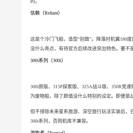
的。
信赖（Reliant）
这是个冷门飞船，造型“别致”。降落时机翼180
没什么亮点，有待官方后续改进突出特色。要不
300i系列（300i）
300i原版、315P探索版、325A战斗版、35
为废物船，除了颜值没什么特别的设定。即便是
但不排除未来星系旅游、深空旅行玩法实装后，它
300i系列，否则机库不兼容。
游牧者（Nomad）