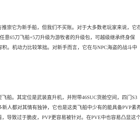
官方推崇它为新手船，但我们不买账。对于大多数老玩家来说，它
买任意65刀飞船+5刀升级为游牧者的升级包，可越级继承终身保
仓容积。机动力比较笨拙。对新手而言，它在与NPC海盗的战斗中
飞船。其定位是武装直升机，并附带46SUC货舱空间，四门S3
多新人都对其情有独钟，它也是这类飞船中少有的能具备PVP素
，导致过于脆皮，PVP更容易被针对。在PVE中也容易凸显这