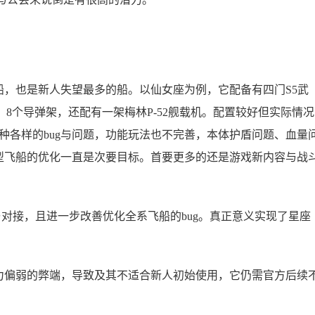
，也是新人失望最多的船。以仙女座为例，它配备有四门S5武
电，8个导弹架，还配有一架梅林P-52舰载机。配置较好但实际情况
种各样的bug与问题，功能玩法也不完善，本体护盾问题、血量
型飞船的优化一直是次要目标。首要更多的还是游戏新内容与战
与对接，且进一步改善优化全系飞船的bug。真正意义实现了星座
力偏弱的弊端，导致及其不适合新人初始使用，它仍需官方后续