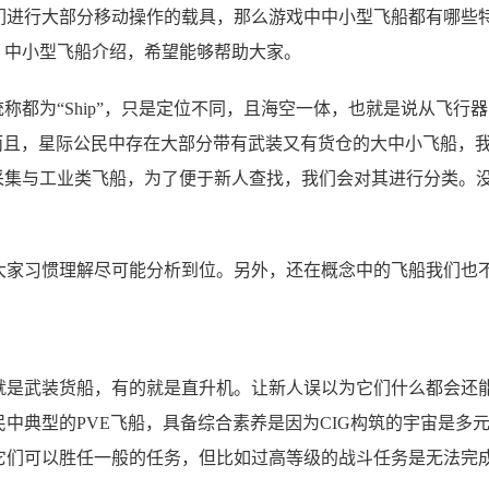
们进行大部分移动操作的载具，那么游戏中中小型飞船都有哪些
》中小型飞船介绍，希望能够帮助大家。
称都为“Ship”，只是定位不同，且海空一体，也就是说从飞行器
。而且，星际公民中存在大部分带有武装又有货仓的大中小飞船，
采集与工业类飞船，为了便于新人查找，我们会对其进行分类。
大家习惯理解尽可能分析到位。另外，还在概念中的飞船我们也
就是武装货船，有的就是直升机。让新人误以为它们什么都会还
中典型的PVE飞船，具备综合素养是因为CIG构筑的宇宙是多
它们可以胜任一般的任务，但比如过高等级的战斗任务是无法完