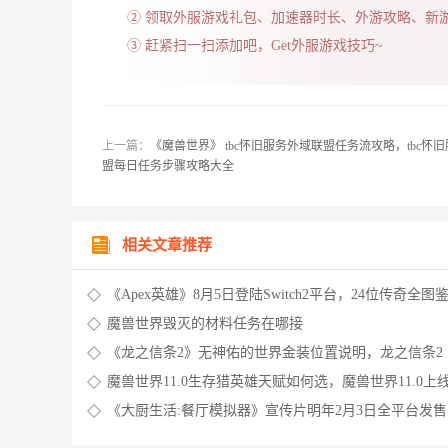
② 领取外服游戏礼包、加速器时长、外游攻略、新
③ 赶紧扫一扫添加吧，Get外服游戏技巧~
上一篇：
《魔兽世界》 tbc怀旧服务外域联盟任务流攻略，tbc怀
盟每日任务步骤攻略大全
相关文章推荐
《Apex英雄》8月5日登陆Switch2平台，24位传奇全图
看，NS玩家狂欢时刻到来！
魔兽世界毁灭的材料任务在哪接
《龙之信条2》无神佑的世界金装位置说明，龙之信条2
魔兽世界11.0生存猎英雄天赋如何选，魔兽世界11.0上
《大厨生活:餐厅模拟器》宣传片明年2月3日全平台发
镇大厨有几个餐厅