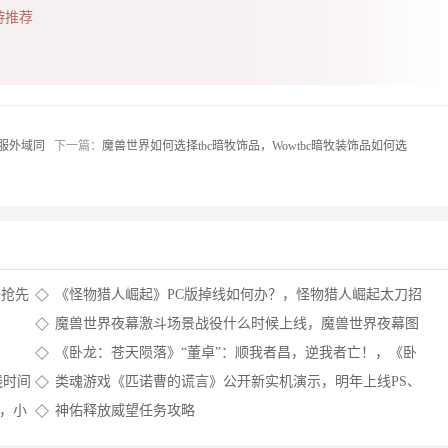
游推荐
旧服外域同
下一篇：
魔兽世界如何选择tbc暗牧饰品，Wowtbc暗牧装饰品如何选
鉴抢先
《怪物猎人崛起》PC版掉线如何办？，怪物猎人崛起太刀招
式 ，怪物猎人崛起掉线
魔兽世界夜幕激斗场景战役什么时候上线，魔兽世界夜幕图
纸
《卧龙：苍天陨落》“董卓”：顺我者昌，逆我者亡！，《卧
龙:苍天陨落》发售
线时间
类魂游戏《匹诺曹的谎言》公开新实机演示，明年上线PS、
Xbox及PC平台，匹诺曹卡牌游戏
售，小
神佑释放威望任务攻略