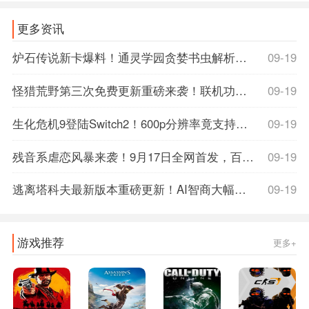
更多资讯
炉石传说新卡爆料！通灵学园贪婪书虫解析，抽牌神卡还是陷阱？速看攻略！
09-19
怪猎荒野第三次免费更新重磅来袭！联机功能全面优化，野队猎人速刷指南公开
09-19
生化危机9登陆Switch2！600p分辨率竟支持光追DLSS，M站详情页提前泄露玄机
09-19
残音系虐恋风暴来袭！9月17日全网首发，百度百科解密虐心剧情，首发限时15%off，准备好纸巾了吗？
09-19
逃离塔科夫最新版本重磅更新！AI智商大幅削弱，玩家体验飙升，战斗快感翻倍！
09-19
游戏推荐
更多+