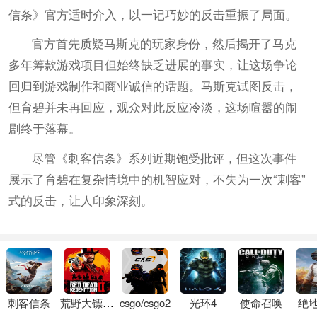
信条》官方适时介入，以一记巧妙的反击重振了局面。
官方首先质疑马斯克的玩家身份，然后揭开了马克
多年筹款游戏项目但始终缺乏进展的事实，让这场争论
回归到游戏制作和商业诚信的话题。马斯克试图反击，
但育碧并未再回应，观众对此反应冷淡，这场喧嚣的闹
剧终于落幕。
尽管《刺客信条》系列近期饱受批评，但这次事件
展示了育碧在复杂情境中的机智应对，不失为一次“刺客”
式的反击，让人印象深刻。
刺客信条
荒野大镖客2
csgo/csgo2
光环4
使命召唤
绝