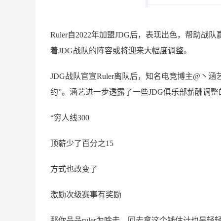
Ruler自2022年加盟JDG后，表现出色，帮
着JDG战队的阵容或将迎来大幅度调整。
JDG战队官宣Ruler离队后，知名电竞博主@丶涵
约”。涵艺进一步透露了一些JDG俱乐部薪酬调整
“穷人线300
顶薪少了百分之15
方式也改变了
激励次级赛事有奖励
那你品品ruler为啥走，回去拿这个钱估计也是轻