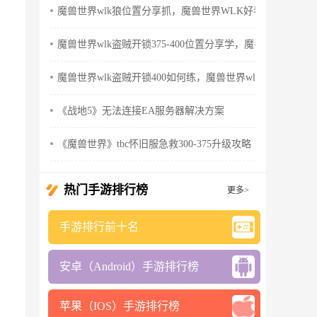
魔兽世界wlk狼位置分享抓，魔兽世界WLK好看的狼
魔兽世界wlk盗贼开锁375-400位置分享学，魔兽世界wlk怀
魔兽世界wlk盗贼开锁400如何练，魔兽世界wlk盗贼天赋
《战地5》无法连接EA服务器解决方案
《魔兽世界》tbc怀旧服急救300-375升级攻略
热门手游排行榜
更多>
手游排行前十名
安卓（Android）手游排行榜
苹果（IOS）手游排行榜