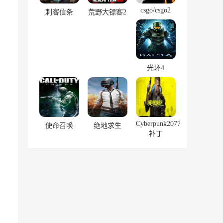
csgo/csgo2
刺客信条
荒野大镖客2
光环4
。
Cyberpunk2077
使命召唤
绝地求生
补丁