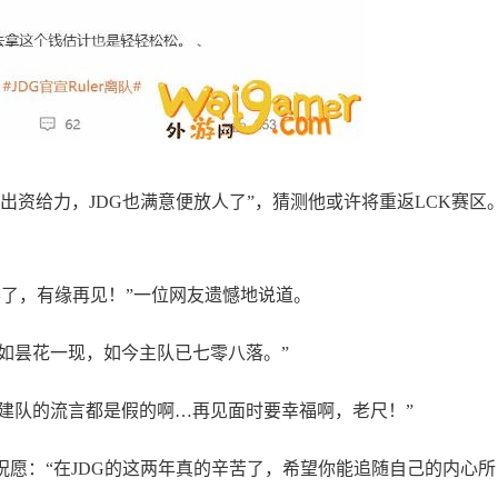
家出资给力，JDG也满意便放人了”，猜测他或许将重返LCK赛区
：
比赛了，有缘再见！”一位网友遗憾地说道。
宛如昙花一现，如今主队已七零八落。”
建队的流言都是假的啊…再见面时要幸福啊，老尺！”
达祝愿：“在JDG的这两年真的辛苦了，希望你能追随自己的内心所