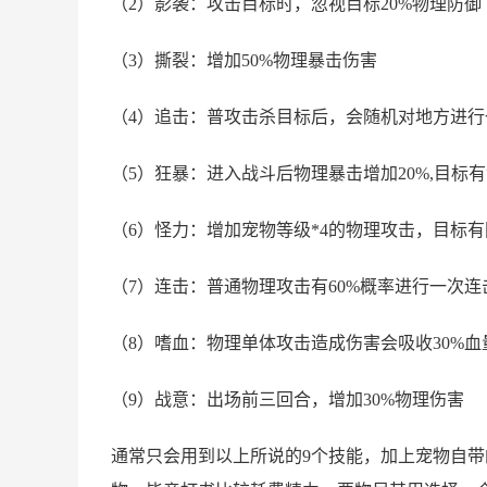
（2）影袭：攻击目标时，忽视目标20%物理防御
（3）撕裂：增加50%物理暴击伤害
（4）追击：普攻击杀目标后，会随机对地方进行
（5）狂暴：进入战斗后物理暴击增加20%,目标有
（6）怪力：增加宠物等级*4的物理攻击，目标有
（7）连击：普通物理攻击有60%概率进行一次连
（8）嗜血：物理单体攻击造成伤害会吸收30%血
（9）战意：出场前三回合，增加30%物理伤害
通常只会用到以上所说的9个技能，加上宠物自带