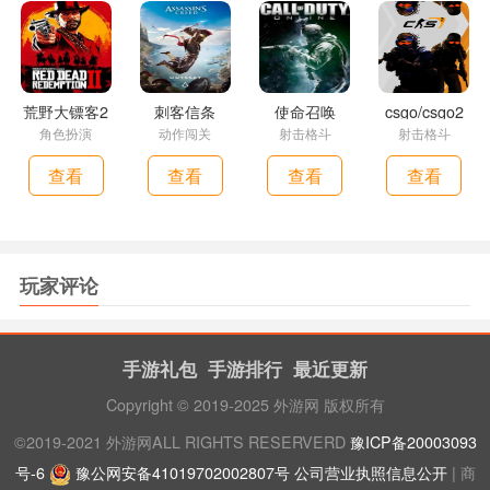
荒野大镖客2
刺客信条
使命召唤
csgo/csgo2
角色扮演
动作闯关
射击格斗
射击格斗
查看
查看
查看
查看
玩家评论
手游礼包
手游排行
最近更新
Copyright © 2019-2025 外游网 版权所有
©2019-2021 外游网ALL RIGHTS RESERVERD
豫ICP备20003093
号-6
豫公网安备41019702002807号
公司营业执照信息公开
| 商