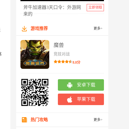
斧牛加速器3天口令：外游网
立即领取
来的
游戏推荐
更多>
提
魔兽
体
竞技对战
8.8分
安卓下载
苹果下载
热门攻略
更多>