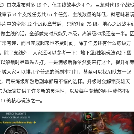
次发布时多 19 个，但主线故事少 4 个。巨龙时代16 个战
战役章节53 个支线任务共 65 个任务、主线数量的降低，就意味着
中的全部 12 个战役章节后，只能升到 75 级。地心之战战主
角色只做主线的话，全部做完时只能到75级，离满级80级还差一半。
非常有趣，而且完成起来也不费时间。除了任务还有什么练级方
，除了支线外，大家还可以参考一下：地下堡(独狼玩法)地下堡
，可以解锁时尽量先去打。一是满级后你依然要来打这个，提升布
城大家可以排几个普通的新副本打打，甚至可以找AI队友一起
智能，用来练级和熟悉副本都是不错的选择。升级时会解锁英雄天
锁的，它为玩家提供了许多新的灵活性，以及每种专精的两种截然不同
1.0的核心玩法之一。