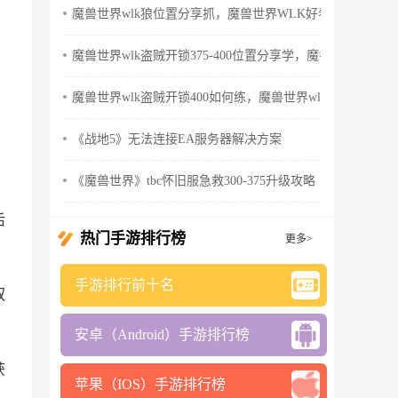
魔兽世界wlk狼位置分享抓，魔兽世界WLK好看的狼
魔兽世界wlk盗贼开锁375-400位置分享学，魔兽世界wlk怀
魔兽世界wlk盗贼开锁400如何练，魔兽世界wlk盗贼天赋
《战地5》无法连接EA服务器解决方案
《魔兽世界》tbc怀旧服急救300-375升级攻略
后
热门手游排行榜
更多>
手游排行前十名
驭
安卓（Android）手游排行榜
获
苹果（IOS）手游排行榜