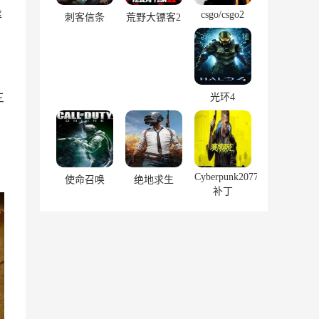
csgo/csgo2
率
刺客信条
荒野大镖客2
光环4
三
。
Cyberpunk2077
使命召唤
绝地求生
补丁