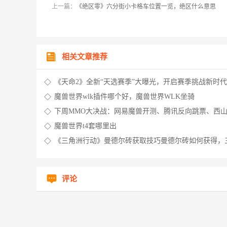
上一篇：
《绝区零》六分街小卡格车位置一览，绝区什么意思
相关文章推荐
《天命2》全新“天选赛季”大曝光，开启赛季挑战新时代
魔兽世界wlk插件哪个好，魔兽世界WLK坐骑
下周MMO大决战：网易魔兽开测、腾讯反向跳票、西
网3抢人，剑网三怀旧服大战是什么
魔兽世界t4套哪里出
《三角洲行动》曼德尔砖获取技巧曼德尔砖如何获得，
洲行动游戏
评论