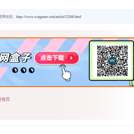
注明出处：
https://www.waigamer.com/article/23268.html
游推荐