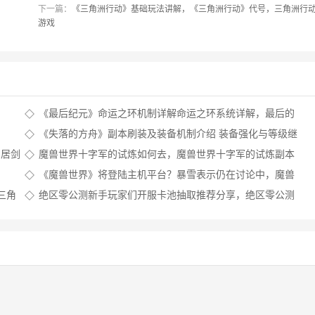
下一篇：
《三角洲行动》基础玩法讲解，《三角洲行动》代号，三角洲行
游戏
《最后纪元》命运之环机制详解命运之环系统详解，最后的
纪元中文说明
《失落的方舟》副本刷装及装备机制介绍 装备强化与等级继
承说明
山居剑
魔兽世界十字军的试炼如何去，魔兽世界十字军的试炼副本
音乐
《魔兽世界》将登陆主机平台？暴雪表示仍在讨论中，魔兽
世界登录界面会顶号吗
三角
绝区零公测新手玩家们开服卡池抽取推荐分享，绝区零公测
如何参加，绝区什么意思