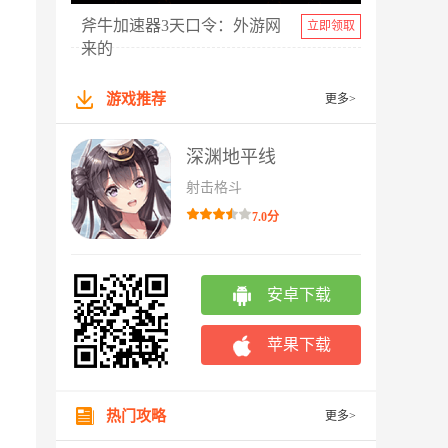
斧牛加速器3天口令：外游网
立即领取
来的
游戏推荐
更多>
深渊地平线
射击格斗
7.0分
安卓下载
苹果下载
热门攻略
更多>