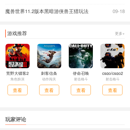
魔兽世界11.2版本黑暗游侠兽王猎玩法
09-18
游戏推荐
更多+
荒野大镖客2
刺客信条
使命召唤
csgo/csgo2
角色扮演
动作闯关
射击格斗
射击格斗
查看
查看
查看
查看
玩家评论