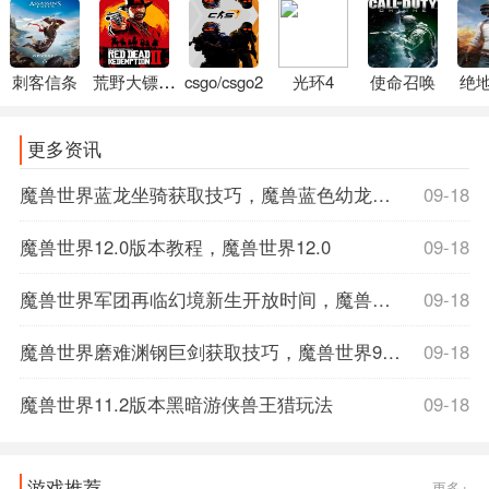
刺客信条
荒野大镖客2
csgo/csgo2
光环4
使命召唤
绝
更多资讯
魔兽世界蓝龙坐骑获取技巧，魔兽蓝色幼龙坐骑
09-18
魔兽世界12.0版本教程，魔兽世界12.0
09-18
魔兽世界军团再临幻境新生开放时间，魔兽世界军团再临数据库
09-18
魔兽世界磨难渊钢巨剑获取技巧，魔兽世界9.1磨难词缀
09-18
魔兽世界11.2版本黑暗游侠兽王猎玩法
09-18
游戏推荐
更多+