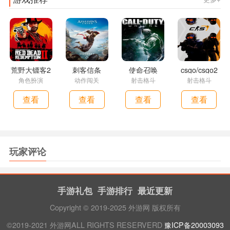
荒野大镖客2
刺客信条
使命召唤
csgo/csgo2
角色扮演
动作闯关
射击格斗
射击格斗
查看
查看
查看
查看
玩家评论
手游礼包
手游排行
最近更新
Copyright © 2019-2025 外游网 版权所有
©2019-2021 外游网ALL RIGHTS RESERVERD
豫ICP备20003093