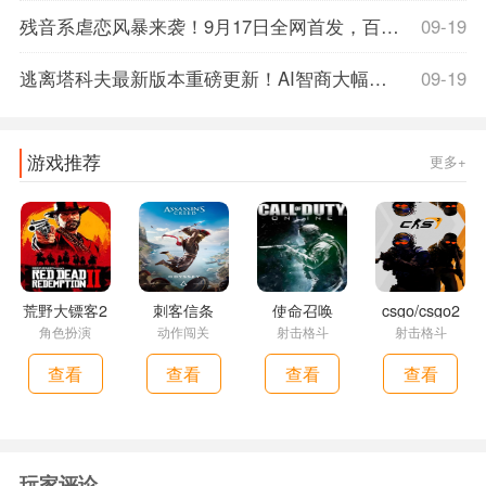
残音系虐恋风暴来袭！9月17日全网首发，百度百科解密虐心剧情，首发限时15%off，准备好纸巾了吗？
09-19
逃离塔科夫最新版本重磅更新！AI智商大幅削弱，玩家体验飙升，战斗快感翻倍！
09-19
游戏推荐
更多+
荒野大镖客2
刺客信条
使命召唤
csgo/csgo2
角色扮演
动作闯关
射击格斗
射击格斗
查看
查看
查看
查看
玩家评论