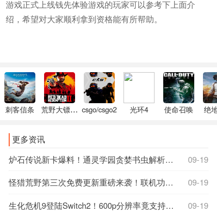
游戏正式上线钱先体验游戏的玩家可以参考下上面介
绍，希望对大家顺利拿到资格能有所帮助。
刺客信条
荒野大镖客2
csgo/csgo2
光环4
使命召唤
绝
更多资讯
炉石传说新卡爆料！通灵学园贪婪书虫解析，抽牌神卡还是陷阱？速看攻略！
09-19
怪猎荒野第三次免费更新重磅来袭！联机功能全面优化，野队猎人速刷指南公开
09-19
生化危机9登陆Switch2！600p分辨率竟支持光追DLSS，M站详情页提前泄露玄机
09-19