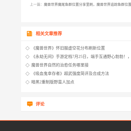
上一篇：
魔兽世界魔尾鱼群位置分享里刷，魔兽世界追踪鱼群位
相关文章推荐
《魔兽世界》怀旧服虚空花分布刷新位置
《永劫无间》手游定档7月25日，端手互通野心勃勃！
无间手游测试服官网申请
魔兽世界自然的治愈任务哪里接
《吸血鬼幸存者》超武强度简评及合成方法
暗黑2重制版野蛮人加点
评论