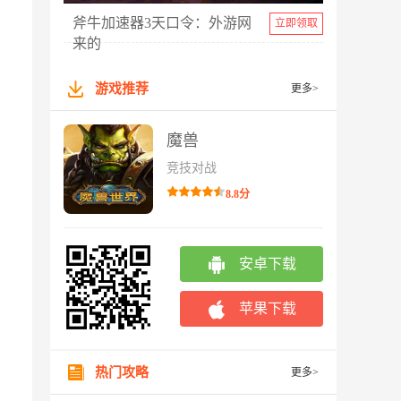
斧牛加速器3天口令：外游网
立即领取
来的
游戏推荐
更多>
魔兽
竞技对战
8.8分
安卓下载
苹果下载
热门攻略
更多>