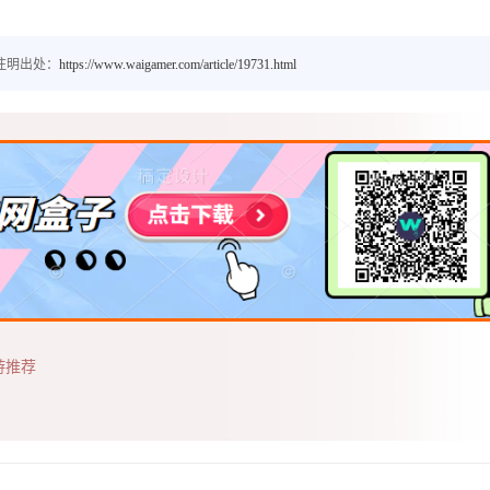
注明出处：
https://www.waigamer.com/article/19731.html
游推荐