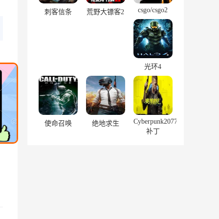
csgo/csgo2
刺客信条
荒野大镖客2
光环4
Cyberpunk2077
使命召唤
绝地求生
补丁