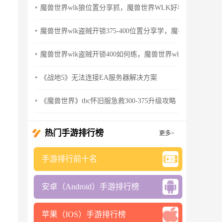
魔兽世界wlk狼位置分享抓，魔兽世界WLK好看的狼
魔兽世界wlk盗贼开锁375-400位置分享学，魔兽世界wlk怀
魔兽世界wlk盗贼开锁400如何练，魔兽世界wlk盗贼天赋
《战地5》无法连接EA服务器解决方案
《魔兽世界》tbc怀旧服急救300-375升级攻略
热门手游排行榜
更多>
手游排行前十名
安卓（Android）手游排行榜
苹果（IOS）手游排行榜