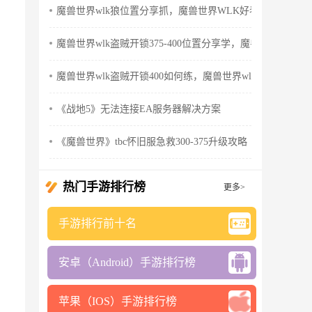
魔兽世界wlk狼位置分享抓，魔兽世界WLK好看的狼
魔兽世界wlk盗贼开锁375-400位置分享学，魔兽世界wlk怀
魔兽世界wlk盗贼开锁400如何练，魔兽世界wlk盗贼天赋
《战地5》无法连接EA服务器解决方案
《魔兽世界》tbc怀旧服急救300-375升级攻略
热门手游排行榜
更多>
手游排行前十名
安卓（Android）手游排行榜
苹果（IOS）手游排行榜