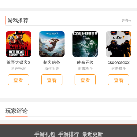
游戏推荐
更多+
荒野大镖客2
刺客信条
使命召唤
csgo/csgo2
角色扮演
动作闯关
射击格斗
射击格斗
查看
查看
查看
查看
玩家评论
手游礼包
手游排行
最近更新