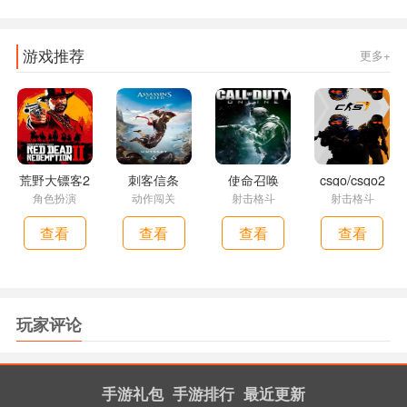
游戏推荐
更多+
荒野大镖客2
刺客信条
使命召唤
csgo/csgo2
角色扮演
动作闯关
射击格斗
射击格斗
查看
查看
查看
查看
玩家评论
手游礼包
手游排行
最近更新