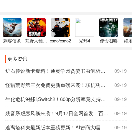
刺客信条
荒野大镖客2
csgo/csgo2
光环4
使命召唤
绝
更多资讯
炉石传说新卡爆料！通灵学园贪婪书虫解析，抽牌神卡还是陷阱？速看攻略！
09-19
怪猎荒野第三次免费更新重磅来袭！联机功能全面优化，野队猎人速刷指南公开
09-19
生化危机9登陆Switch2！600p分辨率竟支持光追DLSS，M站详情页提前泄露玄机
09-19
残音系虐恋风暴来袭！9月17日全网首发，百度百科解密虐心剧情，首发限时15%off，准备好纸巾了吗？
09-19
逃离塔科夫最新版本重磅更新！AI智商大幅削弱，玩家体验飙升，战斗快感翻倍！
09-19