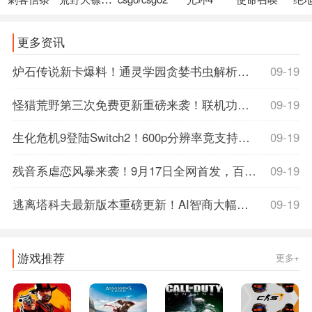
更多资讯
炉石传说新卡爆料！通灵学园贪婪书虫解析，抽牌神卡还是陷阱？速看攻略！
09-19
怪猎荒野第三次免费更新重磅来袭！联机功能全面优化，野队猎人速刷指南公开
09-19
生化危机9登陆Switch2！600p分辨率竟支持光追DLSS，M站详情页提前泄露玄机
09-19
残音系虐恋风暴来袭！9月17日全网首发，百度百科解密虐心剧情，首发限时15%off，准备好纸巾了吗？
09-19
逃离塔科夫最新版本重磅更新！AI智商大幅削弱，玩家体验飙升，战斗快感翻倍！
09-19
游戏推荐
更多+