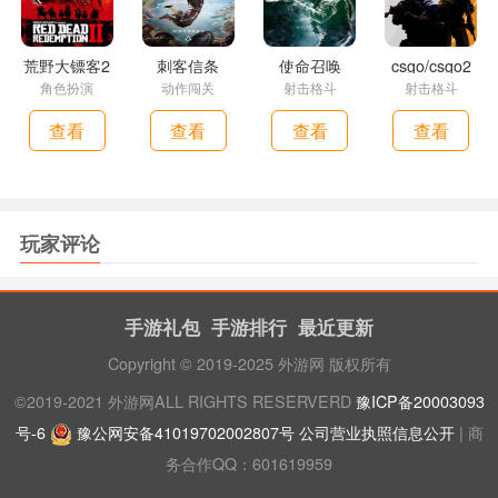
荒野大镖客2
刺客信条
使命召唤
csgo/csgo2
角色扮演
动作闯关
射击格斗
射击格斗
查看
查看
查看
查看
玩家评论
手游礼包
手游排行
最近更新
Copyright © 2019-2025 外游网 版权所有
©2019-2021 外游网ALL RIGHTS RESERVERD
豫ICP备20003093
号-6
豫公网安备41019702002807号
公司营业执照信息公开
| 商
务合作QQ：601619959