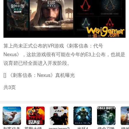
算上尚未正式公布的VR游戏《刺客信条：代号
Nexus》，这款游戏很有可能在今年的E3上公布，也就是
说育碧已经全面进入开发阶段。
[] 《刺客信条：Nexus》真机曝光
共3页
刺客信条
荒野大镖客2
csgo/csgo2
光环4
使命召唤
绝