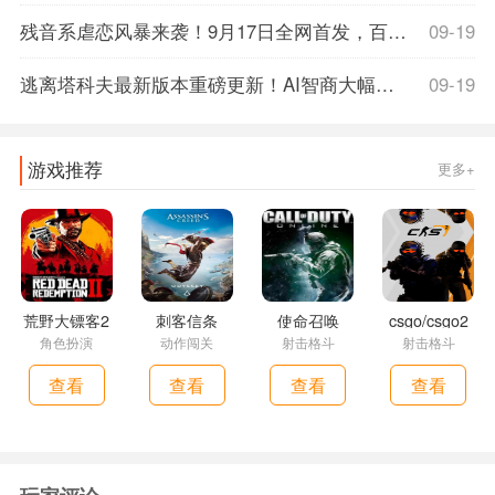
残音系虐恋风暴来袭！9月17日全网首发，百度百科解密虐心剧情，首发限时15%off，准备好纸巾了吗？
09-19
逃离塔科夫最新版本重磅更新！AI智商大幅削弱，玩家体验飙升，战斗快感翻倍！
09-19
游戏推荐
更多+
荒野大镖客2
刺客信条
使命召唤
csgo/csgo2
角色扮演
动作闯关
射击格斗
射击格斗
查看
查看
查看
查看