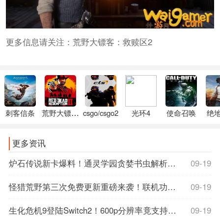
更多信息请关注：荒野大镖客：救赎区2
刺客信条
荒野大镖客2
csgo/csgo2
光环4
使命召唤
绝
更多资讯
炉石传说新卡爆料！通灵学园贪婪书虫解析，抽牌神卡还是陷阱？速看攻略！
09-19
怪猎荒野第三次免费更新重磅来袭！联机功能全面优化，野队猎人速刷指南公开
09-19
生化危机9登陆Switch2！600p分辨率竟支持光追DLSS，M站详情页提前泄露玄机
09-19