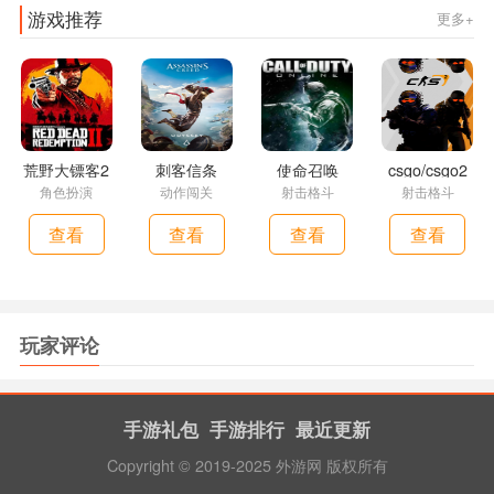
游戏推荐
更多+
荒野大镖客2
刺客信条
使命召唤
csgo/csgo2
角色扮演
动作闯关
射击格斗
射击格斗
查看
查看
查看
查看
玩家评论
手游礼包
手游排行
最近更新
Copyright © 2019-2025 外游网 版权所有