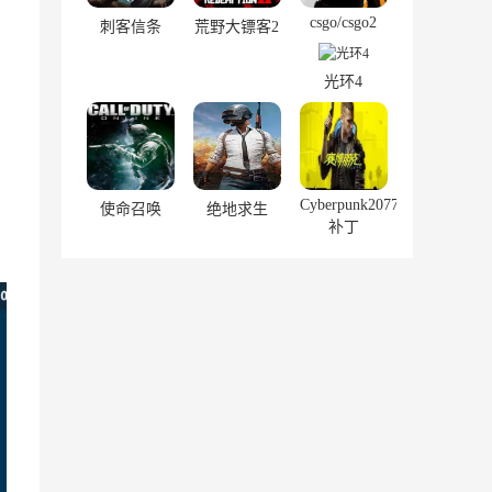
csgo/csgo2
刺客信条
荒野大镖客2
光环4
Cyberpunk2077
使命召唤
绝地求生
补丁