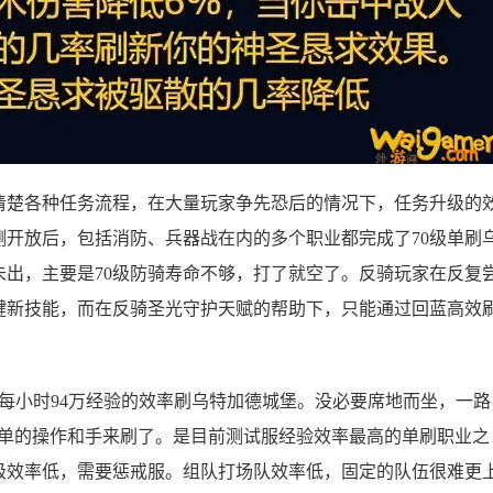
里清楚各种任务流程，在大量玩家争先恐后的情况下，任务升级的
开放后，包括消防、兵器战在内的多个职业都完成了70级单刷
未出，主要是70级防骑寿命不够，打了就空了。反骑玩家在反复
键新技能，而在反骑圣光守护天赋的帮助下，只能通过回蓝高效
每小时94万经验的效率刷乌特加德城堡。没必要席地而坐，一路
简单的操作和手来刷了。是目前测试服经验效率最高的单刷职业之
级效率低，需要惩戒服。组队打场队效率低，固定的队伍很难更