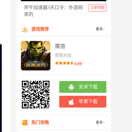
斧牛加速器3天口令：外游网
立即领取
来的
游戏推荐
更多>
魔兽
竞技对战
8.8分
安卓下载
苹果下载
热门攻略
更多>