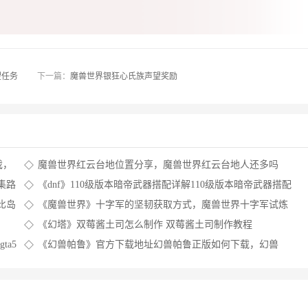
望任务
下一篇：
魔兽世界银狂心氏族声望奖励
戏，
魔兽世界红云台地位置分享，魔兽世界红云台地人还多吗
集路
《dnf》110级版本暗帝武器搭配详解110级版本暗帝武器搭配
教程一览，dnf110级版本最新消息
比岛
《魔兽世界》十字军的坚韧获取方式，魔兽世界十字军试炼
教程，魔兽世界十字军的试炼怎么开启
《幻塔》双莓酱土司怎么制作 双莓酱土司制作教程
ta5
《幻兽帕鲁》官方下载地址幻兽帕鲁正版如何下载，幻兽
2021