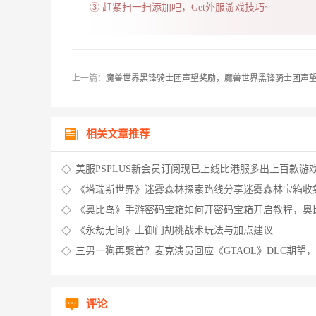
③ 赶紧扫一扫添加吧，Get外服游戏技巧~
上一篇：
魔兽世界黑锋骑士团声望奖励，魔兽世界黑锋骑士团声
相关文章推荐
美服PSPLUS新会员订阅现已上线比港服多出上百款游
psplus会员港服国服
《塔瑞斯世界》迷雾森林探索路线分享迷雾森林宝箱收
线，瑞斯塔的皮
《奥比岛》手游密码宝箱如何开密码宝箱开启教程，奥
迷宫密码箱
《永劫无间》土御门胡桃战术玩法与加点建议
三男一狗再聚首？麦克演员回应《GTAOL》DLC期望，g
麦克演员
评论