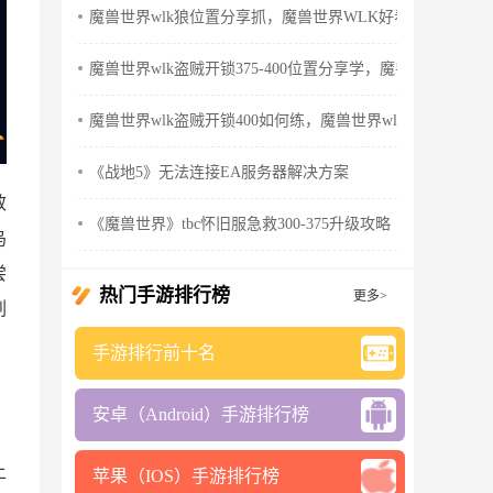
魔兽世界wlk狼位置分享抓，魔兽世界WLK好看的狼
魔兽世界wlk盗贼开锁375-400位置分享学，魔兽世界wlk怀
魔兽世界wlk盗贼开锁400如何练，魔兽世界wlk盗贼天赋
《战地5》无法连接EA服务器解决方案
效
《魔兽世界》tbc怀旧服急救300-375升级攻略
乌
尝
热门手游排行榜
更多>
刷
手游排行前十名
安卓（Android）手游排行榜
上
苹果（IOS）手游排行榜