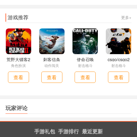
游戏推荐
更多+
荒野大镖客2
刺客信条
使命召唤
csgo/csgo2
角色扮演
动作闯关
射击格斗
射击格斗
查看
查看
查看
查看
玩家评论
手游礼包
手游排行
最近更新