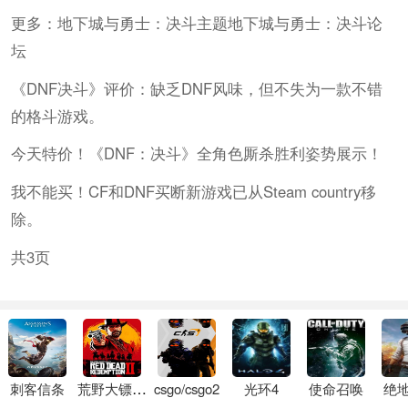
更多：地下城与勇士：决斗主题地下城与勇士：决斗论
坛
《DNF决斗》评价：缺乏DNF风味，但不失为一款不错
的格斗游戏。
今天特价！《DNF：决斗》全角色厮杀胜利姿势展示！
我不能买！CF和DNF买断新游戏已从Steam country移
除。
共3页
刺客信条
荒野大镖客2
csgo/csgo2
光环4
使命召唤
绝