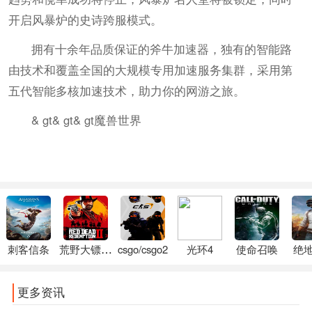
开启风暴炉的史诗跨服模式。
拥有十余年品质保证的斧牛加速器，独有的智能路
由技术和覆盖全国的大规模专用加速服务集群，采用第
五代智能多核加速技术，助力你的网游之旅。
& gt& gt& gt魔兽世界
刺客信条
荒野大镖客2
csgo/csgo2
光环4
使命召唤
绝
更多资讯